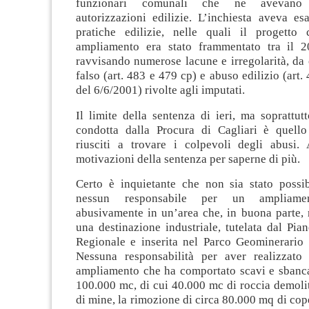
funzionari comunali che ne avevano r
autorizzazioni edilizie. L’inchiesta aveva e
pratiche edilizie, nelle quali il progetto
ampliamento era stato frammentato tra il 2
ravvisando numerose lacune e irregolarità, da 
falso (art. 483 e 479 cp) e abuso edilizio (art.
del 6/6/2001) rivolte agli imputati.
Il limite della sentenza di ieri, ma soprattutt
condotta dalla Procura di Cagliari è quell
riusciti a trovare i colpevoli degli abusi.
motivazioni della sentenza per saperne di più.
Certo è inquietante che non sia stato possib
nessun responsabile per un ampliamen
abusivamente in un’area che, in buona parte,
una destinazione industriale, tutelata dal Pia
Regionale e inserita nel Parco Geominerario 
Nessuna responsabilità per aver realizzato
ampliamento che ha comportato scavi e sbanca
100.000 mc, di cui 40.000 mc di roccia demolit
di mine, la rimozione di circa 80.000 mq di cop