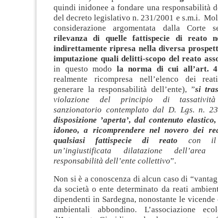
quindi inidonee a fondare una responsabilità de
del decreto legislativo n. 231/2001 e s.m.i. Mol
considerazione argomentata dalla Corte 
rilevanza di quelle
fattispecie di reato
n
indirettamente ripresa nella diversa prospett
imputazione quali
delitti-scopo del reato ass
in questo modo
la norma di cui all’art. 4
realmente ricompresa nell’elenco dei rea
generare la responsabilità dell’ente), ”
si tra
violazione del principio di tassativit
sanzionatorio contemplato dal D. Lgs. n. 23
disposizione ’aperta’, dal contenuto elastico
idoneo, a ricomprendere nel novero dei rea
qualsiasi fattispecie di reato
con il
un’ingiustificata dilatazione dell’area
responsabilità dell’ente collettivo
”.
Non si è a conoscenza di alcun caso di “vanta
da società o ente determinato da reati ambien
dipendenti in Sardegna, nonostante le vicende
ambientali abbondino. L’associazione eco