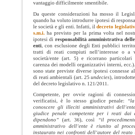
vantaggio difficilmente smentibile.
Da queste considerazioni ha mosso il Legisl
quando ha voluto introdurre ipotesi di responsa
le società e gli enti. Infatti, il
decreto legislati
s.m.i.
ha previsto per la prima volta nel nos
ipotesi di
responsabilità amministrativa delle
enti
, con esclusione degli Enti pubblici territo
tratti di reati compiuti nell’interesse o a 
società/ente (art. 5) e ricorrano particolari
carenza dei modelli organizzativi interni, ecc.)
sono state previste diverse ipotesi connesse 
di reati ambientali (art. 25
undecies
), introdotte
del decreto legislativo n. 121/2011.
Competente, per ovvie ragioni di connessio
verificatisi, è lo stesso giudice penale:
“l
conoscere gli illeciti amministrativi dell’en
giudice penale competente per i reati dai q
dipendono”
(art. 36), così
“il procedimento
amministrativo dell’ente è riunito al proc
instaurato nei confronti dell’autore del reato d