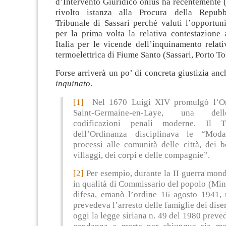
d’Intervento Giuridico onlus ha recentemente 
rivolto istanza alla Procura della Repubb
Tribunale di Sassari perché valuti l’opportuni
per la prima volta la relativa contestazione
Italia per le vicende dell’inquinamento relati
termoelettrica di Fiume Santo (Sassari, Porto To
Forse arriverà un po’ di concreta giustizia anc
inquinato
.
[1]
Nel 1670 Luigi XIV promulgò l’Or
Saint-Germaine-en-Laye, una de
codificazioni penali moderne. Il 
dell’Ordinanza disciplinava le “Moda
processi alle comunità delle città, dei 
villaggi, dei corpi e delle compagnie”.
[2]
Per esempio, durante la II guerra mondi
in qualità di Commissario del popolo (Mini
difesa, emanò l’ordine 16 agosto 1941, 
prevedeva l’arresto delle famiglie dei dise
oggi la legge siriana n. 49 del 1980 prevede