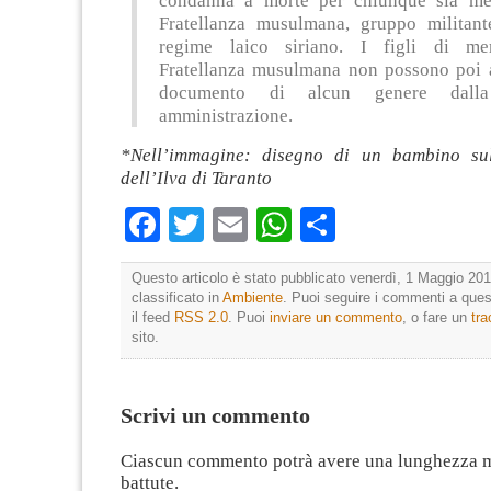
condanna a morte per chiunque sia me
Fratellanza musulmana, gruppo militant
regime laico siriano. I figli di me
Fratellanza musulmana non possono poi 
documento di alcun genere dalla
amministrazione.
*Nell’immagine: disegno di un bambino sul
dell’Ilva di Taranto
Facebook
Twitter
Email
WhatsApp
Condividi
Questo articolo è stato pubblicato venerdì, 1 Maggio 201
classificato in
Ambiente
. Puoi seguire i commenti a quest
il feed
RSS 2.0
. Puoi
inviare un commento
, o fare un
tr
sito.
Scrivi un commento
Ciascun commento potrà avere una lunghezza 
battute.