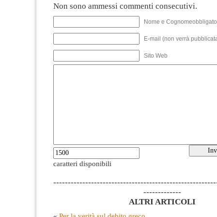
Non sono ammessi commenti consecutivi.
Nome e Cognomeobbligato
E-mail (non verrà pubblicata
Sito Web
caratteri disponibili
--------------------------------------------------------
-------------
ALTRI ARTICOLI
«
Per la verità sul debito greco