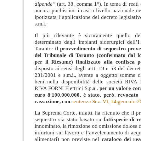
dipende”
(art. 38, comma 1°). In tema di reati
ancora pochissimi i casi a livello nazionale nei
ipotizzata l’applicazione del decreto legislati
s.m.i.
Il più rilevante è sicuramente quello del
determinato dagli impianti siderurgici dell’I.
Taranto:
il provvedimento di sequestro prev
del Tribunale di Taranto
(confermato dal l
per il Riesame)
finalizzato alla confisca p
disposto ai sensi degli artt. 19 e 53 del decret
231/2001 e s.m.i., avente a oggetto somme di
beni nella disponibilità delle società RIVA F
RIVA FORNI Elettrici S.p.a.,
per un
valore com
euro 8.100.000.000
, è stato, però, revocato
cassazione
, con
sentenza Sez. VI, 14 gennaio 2
La Suprema Corte, infatti, ha ritenuto che il 
sequestro sia stato basato su
fattispecie di r
innominato, la rimozione od omissione dolosa d
infortuni sul lavoro e l’avvelenamento di acq
alimentari) non previste nel
catalogo dei rea