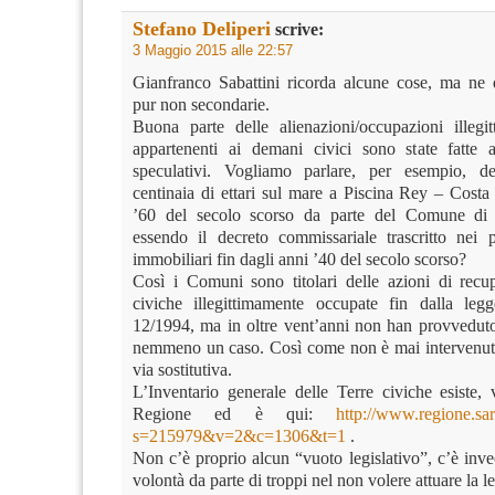
Stefano Deliperi
scrive:
3 Maggio 2015 alle 22:57
Gianfranco Sabattini ricorda alcune cose, ma ne d
pur non secondarie.
Buona parte delle alienazioni/occupazioni illegit
appartenenti ai demani civici sono state fatte a
speculativi. Vogliamo parlare, per esempio, de
centinaia di ettari sul mare a Piscina Rey – Costa
’60 del secolo scorso da parte del Comune di
essendo il decreto commissariale trascritto nei pu
immobiliari fin dagli anni ’40 del secolo scorso?
Così i Comuni sono titolari delle azioni di recup
civiche illegittimamente occupate fin dalla leg
12/1994, ma in oltre vent’anni non han provveduto
nemmeno un caso. Così come non è mai intervenut
via sostitutiva.
L’Inventario generale delle Terre civiche esiste, 
Regione ed è qui:
http://www.regione.sar
s=215979&v=2&c=1306&t=1
.
Non c’è proprio alcun “vuoto legislativo”, c’è inve
volontà da parte di troppi nel non volere attuare la l