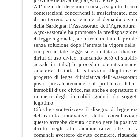
province della Sardegna (ANCI e UPI).
All’inizio del decennio scorso, a seguito di una
contestazioni concernenti il trasferimento, med
di un terreno appartenente al demanio civi
della Sardegna, l’Assessorato dell’Agricoltura
Agro-Pastorale ha promosso la predisposizione
di legge regionale, per affrontare tutte le prob
senza soluzione dopo l’entrata in vigore della
ciò perché tale legge si è limitata a ribadire
diritti di uso civico, mancando però di stabil
accade in Italia) le procedure operativamente
sanatoria di tutte le situazioni illegittime e
progetto di legge d’iniziativa dell’Assessorat
posto prevalentemente sul problema della 
immobili d’uso civico, ma anche e soprattutto 
ricupero degli immobili goduti da soggett
legittimo.
Ciò che caratterizzava il disegno di legge er
dell’istituto innovativo della consultazion
questo avrebbe dovuto coinvolgere in positivo 
diritto negli atti amministrativi che le a
comunali avessero dovuto compiere, riguardan