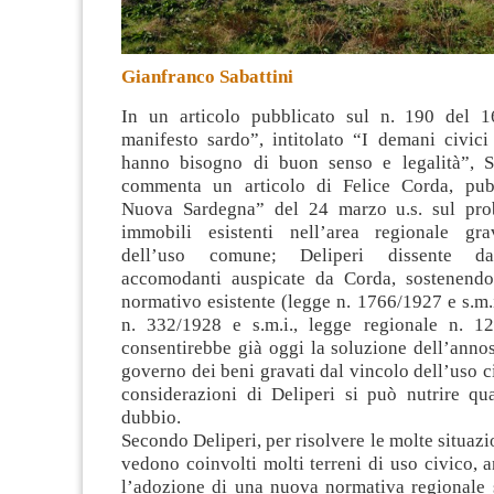
Gianfranco Sabattini
In un articolo pubblicato sul n. 190 del 1
manifesto sardo”, intitolato “I demani civici
hanno bisogno di buon senso e legalità”, S
commenta un articolo di Felice Corda
, pub
Nuova Sardegna” del 24 marzo u.s. sul pro
immobili esistenti nell’area regionale gra
dell’uso comune; Deliperi dissente da
accomodanti auspicate da Corda, sostenendo
normativo esistente (legge n. 1766/1927 e s.m.i
n. 332/1928 e s.m.i., legge regionale n. 12
consentirebbe già oggi la soluzione dell’anno
governo dei beni gravati dal vincolo dell’uso c
considerazioni di Deliperi si può nutrire qua
dubbio.
Secondo Deliperi, per risolvere le molte situaz
vedono coinvolti molti terreni di uso civico, 
l’adozione di una nuova normativa regionale s