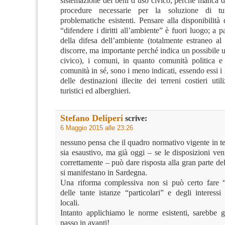
sistemazione dei beni d’uso civico, perché manca di
procedure necessarie per la soluzione di tut
problematiche esistenti. Pensare alla disponibilit
“difendere i diritti all’ambiente” è fuori luogo; a p
della difesa dell’ambiente (totalmente estraneo al
discorre, ma importante perché indica un possibile
civico), i comuni, in quanto comunità politica 
comunità in sé, sono i meno indicati, essendo essi i 
delle destinazioni illecite dei terreni costieri util
turistici ed alberghieri.
Stefano Deliperi
scrive:
6 Maggio 2015 alle 23:26
nessuno pensa che il quadro normativo vigente in te
sia esaustivo, ma già oggi – se le disposizioni ven
correttamente – può dare risposta alla gran parte de
si manifestano in Sardegna.
Una riforma complessiva non si può certo fare “
delle tante istanze “particolari” e degli interessi 
locali.
Intanto applichiamo le norme esistenti, sarebbe 
passo in avanti!