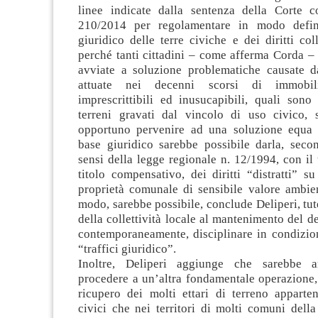
linee indicate dalla sentenza della Corte co
210/2014 per regolamentare in modo defini
giuridico delle terre civiche e dei diritti coll
perché tanti cittadini – come afferma Corda –
avviate a soluzione problematiche causate da
attuate nei decenni scorsi di immobili,
imprescrittibili ed inusucapibili, quali sono
terreni gravati dal vincolo di uso civico,
opportuno pervenire ad una soluzione equa 
base giuridico sarebbe possibile darla, secon
sensi della legge regionale n. 12/1994, con il 
titolo compensativo, dei diritti “distratti” su 
proprietà comunale di sensibile valore ambien
modo, sarebbe possibile, conclude Deliperi, tute
della collettività locale al mantenimento del d
contemporaneamente, disciplinare in condizion
“traffici giuridico”.
Inoltre, Deliperi aggiunge che sarebbe a
procedere a un’altra fondamentale operazione,
ricupero dei molti ettari di terreno apparte
civici che nei territori di molti comuni dell