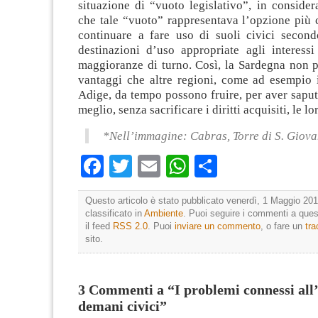
situazione di “vuoto legislativo”, in consider
che tale “vuoto” rappresentava l’opzione più 
continuare a fare uso di suoli civici second
destinazioni d’uso appropriate agli interessi 
maggioranze di turno. Così, la Sardegna non p
vantaggi che altre regioni, come ad esempio i
Adige, da tempo possono fruire, per aver saput
meglio, senza sacrificare i diritti acquisiti, le lo
*Nell’immagine: Cabras, Torre di S. Giovan
Facebook
Twitter
Email
WhatsApp
Condividi
Questo articolo è stato pubblicato venerdì, 1 Maggio 201
classificato in
Ambiente
. Puoi seguire i commenti a quest
il feed
RSS 2.0
. Puoi
inviare un commento
, o fare un
tr
sito.
3 Commenti a “I problemi connessi all’
demani civici”