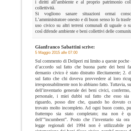
i diritti all’ambiente e al proprio patrimonio col
collettività.
Si vogliono sanare situazioni ormai conso
L’amministratore onesto e di buon senso lo fa trasfere
uso civico su altri terreni comunali di uguale o s
così difende ambiente e beni collettivi delle comunità
Gianfranco Sabattini
scrive:
5 Maggio 2015 alle 07:00
Sul commento di Deliperi mi limito a queste poche 
d’accordo sul fatto che buona parte dei beni fa
demanio civico è stato distratto illecitamente; 2.
sul fatto che chi doveva provvedere al loro ricu
irresponsabilmente non lo abbiano fatto. Tuttavia, sul
dell’inventario generale dei beni civici, confermo
personale, i miei dubbi sul fatto che esso sia 
riguardo, posso dire che, quando ho dovuto con
trovato molto incompleto. Ad ogni buon conto, pu
frattempo sia stato completato; ma non è qu
dell’”incumbent”. Posto che l’inventario sia ora
legge regionali del 1994 non è utilizzabile per