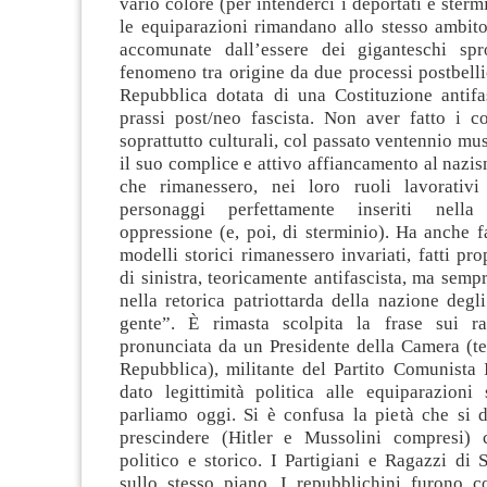
vario colore (per intenderci i deportati e sterm
le equiparazioni rimandano allo stesso ambito
accomunate dall’essere dei giganteschi spr
fenomeno tra origine da due processi postbellic
Repubblica dotata di una Costituzione antifa
prassi post/neo fascista. Non aver fatto i co
soprattutto culturali, col passato ventennio mu
il suo complice e attivo affiancamento al naz
che rimanessero, nei loro ruoli lavorativi e
personaggi perfettamente inseriti nell
oppressione (e, poi, di sterminio). Ha anche fa
modelli storici rimanessero invariati, fatti pro
di sinistra, teoricamente antifascista, ma semp
nella retorica patriottarda della nazione degli
gente”. È rimasta scolpita la frase sui ra
pronunciata da un Presidente della Camera (te
Repubblica), militante del Partito Comunista 
dato legittimità politica alle equiparazioni 
parliamo oggi. Si è confusa la pietà che si d
prescindere (Hitler e Mussolini compresi) 
politico e storico. I Partigiani e Ragazzi di
sullo stesso piano. I repubblichini furono co