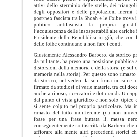
attivi dello sterminio delle stelle, dei triangoli
degli oppositori e delle popolazioni inermi. 
post/neo fascista tra la Shoah e le Foibe trova
politico antifascista la propria giusti
l’acquiescenza delle insospettabili alte cariche i
Presidente della Repubblica in giù, che con l
delle foibe continuano a non fare i conti.
Giustamente Alessandro Barbero, da storico p
da militante, ha preso una posizione pubblica s
distorsioni della memoria e della storia (e sul 
memoria nella storia). Per questo sono rimasto
da storico, nel vedere la sua firma in calce 
firmato da studiosi di varie materie, tra cui doce
anche a riposo, ricercatori e dottorandi. Un ap
dal punto di vista giuridico e non solo, tipico d
si sente colpito nel proprio particolare. Ma 
rimasto del tutto indifferente (da non univer
fosse per una frase buttata lì, messa ner
conseguentemente sottoscritta da Barbero che 
affiorare alla mente altri precedenti storici