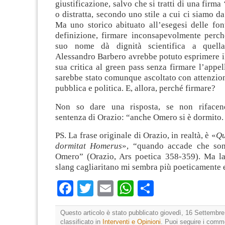
giustificazione, salvo che si tratti di una firm
o distratta, secondo uno stile a cui ci siamo da
Ma uno storico abituato all’esegesi delle fon
definizione, firmare inconsapevolmente perch
suo nome dà dignità scientifica a quella
Alessandro Barbero avrebbe potuto esprimere il
sua critica al green pass senza firmare l’appe
sarebbe stato comunque ascoltato con attenzio
pubblica e politica. E, allora, perché firmare?
Non so dare una risposta, se non rifacend
sentenza di Orazio: “anche Omero si è dormito.
PS. La frase originale di Orazio, in realtà, è «
Qu
dormitat Homerus
», “quando accade che son
Omero” (Orazio, Ars poetica 358-359). Ma la
slang cagliaritano mi sembra più poeticamente e
Facebook
Twitter
Email
WhatsApp
Condividi
Questo articolo è stato pubblicato giovedì, 16 Settembre
classificato in
Interventi e Opinioni
. Puoi seguire i comm