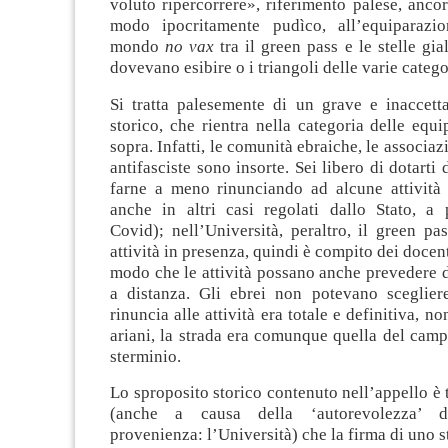
voluto ripercorrere», riferimento palese, anco
modo ipocritamente pudìco, all’equiparazio
mondo
no vax
tra il green pass e le stelle gia
dovevano esibire o i triangoli delle varie catego
Si tratta palesemente di un grave e inaccetta
storico, che rientra nella categoria delle equi
sopra. Infatti, le comunità ebraiche, le associaz
antifasciste sono insorte. Sei libero di dotarti
farne a meno rinunciando ad alcune attività (
anche in altri casi regolati dallo Stato, a 
Covid); nell’Università, peraltro, il green pa
attività in presenza, quindi è compito dei docen
modo che le attività possano anche prevedere d
a distanza. Gli ebrei non potevano sceglier
rinuncia alle attività era totale e definitiva, n
ariani, la strada era comunque quella del camp
sterminio.
Lo sproposito storico contenuto nell’appello è
(anche a causa della ‘autorevolezza’ d
provenienza: l’Università) che la firma di uno s