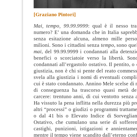
[Graziano Pintori]
Mai, tempo, 99.99.9999
: qual è il nesso tra
numero? E’ una domanda che in Italia saprebb
senza esitazione alcuna, almeno mille pers
milioni. Sono i cittadini senza
tempo
, sono que
mai
, del 99.99.9999 i condannati alla detenz
benefici o scorciatoie verso la libertà.
Son
condannati all’ergastolo ostativo. Il pentito, o
giustizia, non è chi si pente del reato commes
svela alla giustizia i nomi di eventuali compli
cui è stato condannato. Annino Mele scelse di 
di conseguenza ha trascorso quasi metà del
carcere: trentuno anni, di cui ventotto senza 
Ha vissuto la pena inflitta nella durezza più 
altri “processi” o giudizi o programmi trattamen
o dal 41 bis o Elevato Indice di Sorveglia
Ostativo, che cumulano una serie di sofferenz
castighi, punizioni, istigazioni e annientame
mentre il tempo viene scandito dall’eterno confl