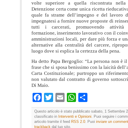
volte superiore a quella riscontrata nella 
Detenzione certa come unica ricetta rieducativa
quale fa strame dell’impegno e del lavoro d
impegnatesi a fornire nuove proposte di reinse
tutti i carcerati, promuovendo attività 
formazione, inserimento lavorativo con il coin
amministrazioni locali, per dare più forza e u
alternative alla centralità del carcere, ripro
luogo dove si esplica la certezza della pena.
Ha detto Papa Bergoglio: “La persona non è il
frase che si sposa benissimo con la laicità dell’a
Carta Costituzionale; purtroppo un riferiment
non valutato dal contratto di governo sottoscri
Di Maio.
Facebook
Twitter
Email
WhatsApp
Condividi
Questo articolo è stato pubblicato sabato, 1 Settembre 2
classificato in
Interventi e Opinioni
. Puoi seguire i comm
articolo tramite il feed
RSS 2.0
. Puoi
inviare un commen
trackback
dal tuo sito.