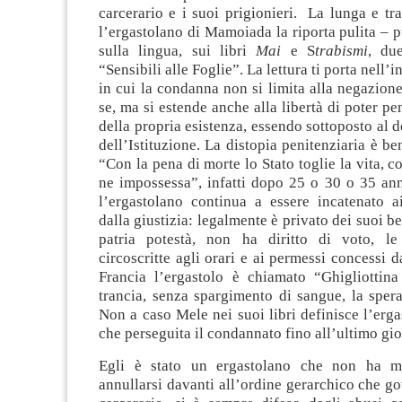
carcerario e i suoi prigionieri. La lunga e tr
l’ergastolano di Mamoiada la riporta pulita – pu
sulla lingua, sui libri
Mai
e S
trabismi
, due
“Sensibili alle Foglie”. La lettura ti porta nell’
in cui la condanna non si limita alla negazione 
se, ma si estende anche alla libertà di poter pe
della propria esistenza, essendo sottoposto al 
dell’Istituzione. La distopia penitenziaria è be
“Con la pena di morte lo Stato toglie la vita, c
ne impossessa”, infatti dopo 25 o 30 o 35 ann
l’ergastolano continua a essere incatenato a
dalla giustizia: legalmente è privato dei suoi b
patria potestà, non ha diritto di voto, le
circoscritte agli orari e ai permessi concessi d
Francia l’ergastolo è chiamato “Ghigliottin
trancia, senza spargimento di sangue, la spera
Non a caso Mele nei suoi libri definisce l’erg
che perseguita il condannato fino all’ultimo gio
Egli è stato un ergastolano che non ha ma
annullarsi davanti all’ordine gerarchico che go