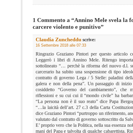
1 Commento a “Annino Mele svela la fo
carcere violento e punitivo”
Claudia Zuncheddu
scrive:
16 Settembre 2018 alle 07:33
Ringrazio Graziano Pintori per questo articolo co
Leggerò i libri di Annino Mele. Ritengo importa
sottolineato “… perchè la riforma del nuovo d.l. s
carcerario ha subito una sospensione di tipo ideo
contratto di governo Lega / 5 Stelle: paladini dell
galera e non della pena”. Un passaggio di inizio l
cosiddetto “Governo del cambiamento”, che m
riflessioni e su cui cui il “mondo civile” ha barba
“La persona non è il suo reato” dice Papa Bergo
“…la laicità dell’art. 27 c.3 della Carta Costituzi
dice Graziano Pintori “purtroppo un riferimento, a
valutato dal contratto di governo sottoscritto da Sal
E’ proprio vero che la Politica, nella sua essenza nob
mani del Papa e talvolta di qualche cabarettista. Ri