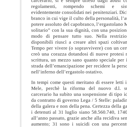
carcerario, si è sempre difeso dagli abusi c
regolamenti, rompendo schemi e siste
evidentemente consolidati nei penitenziari. Dici
branco in cui vige il culto della personalità, l’a
potere assoluto del capobranco, l’ergastolano 
solitario” con la sua dignità, con una posizion
modo di pensare tutto suo. Nella restrizio
disponibili riuscì a creare altri spazi coltiv
Tempo per vivere (o sopravvivere) con un cert
creò una corazza dotandosi di nuove protesi 
scrittura, un mezzo sano quanto speciale per 
strada dell’emancipazione per recidere la pers
nell’inferno dell’ergastolo ostativo.
In tempi come questi meritano di essere letti i
Mele, perchè la riforma del nuovo d.l. su
carcerario ha subito una sospensione di tipo 
da contratto di governo Lega / 5 Stelle: paladin
della galera e non della pena. Certezza della g
i detenuti al 31 luglio siano 58.560.740, 1740
all’anno passato, grazie anche alla recidiva se
aumento; 31 sono i suicidi con una percentu