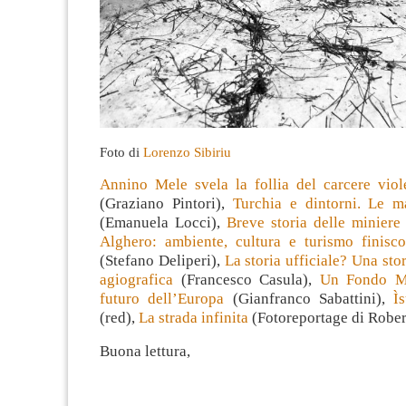
Foto di
Lorenzo Sibiriu
Annino Mele svela la follia del carcere viol
(Graziano Pintori),
Turchia e dintorni. Le m
(Emanuela Locci),
Breve storia delle miniere
Alghero: ambiente, cultura e turismo finisc
(Stefano Deliperi),
La storia ufficiale? Una sto
agiografica
(Francesco Casula),
Un Fondo Mo
futuro dell’Europa
(Gianfranco Sabattini),
Ì
(red),
La strada infinita
(Fotoreportage di Robert
Buona lettura,