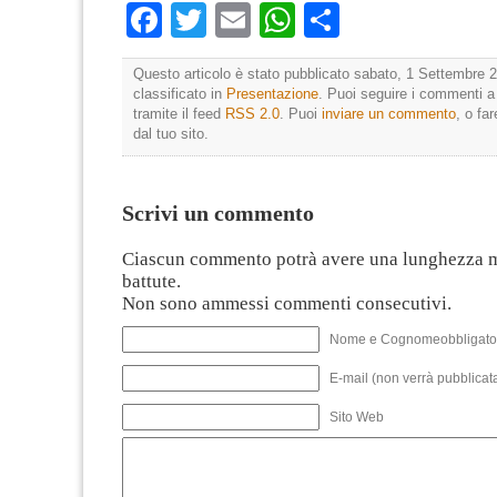
Facebook
Twitter
Email
WhatsApp
Condividi
Questo articolo è stato pubblicato sabato, 1 Settembre 2
classificato in
Presentazione
. Puoi seguire i commenti a
tramite il feed
RSS 2.0
. Puoi
inviare un commento
, o fa
dal tuo sito.
Scrivi un commento
Ciascun commento potrà avere una lunghezza 
battute.
Non sono ammessi commenti consecutivi.
Nome e Cognomeobbligato
E-mail (non verrà pubblicata
Sito Web