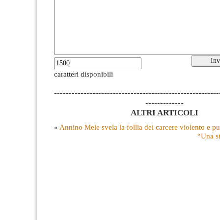
caratteri disponibili
--------------------------------------------------------
-------------
ALTRI ARTICOLI
«
Annino Mele svela la follia del carcere violento e pu
“Una s