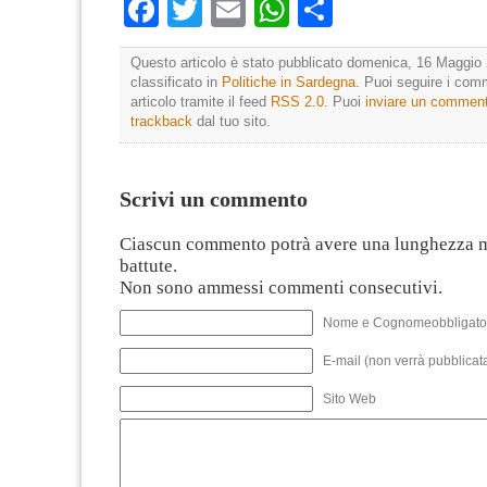
Facebook
Twitter
Email
WhatsApp
Condividi
Questo articolo è stato pubblicato domenica, 16 Maggio 
classificato in
Politiche in Sardegna
. Puoi seguire i com
articolo tramite il feed
RSS 2.0
. Puoi
inviare un commen
trackback
dal tuo sito.
Scrivi un commento
Ciascun commento potrà avere una lunghezza 
battute.
Non sono ammessi commenti consecutivi.
Nome e Cognomeobbligato
E-mail (non verrà pubblicata
Sito Web