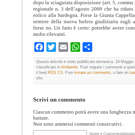
dopo la sciagurata disposizione (art. 5, comma 
regionale n. 3 dell’agosto 2009 che ha ridato f
eolico alla Sardegna. Forse la Giunta Cappell
sentore della nuova bufera giudiziaria sugli a
forse no. Un fatto è certo: potrebbe avere co
molto rilevanti.
Facebook
Twitter
Email
WhatsApp
Condividi
Questo articolo è stato pubblicato domenica, 16 Maggio 
classificato in
Ambiente
. Puoi seguire i commenti a quest
il feed
RSS 2.0
. Puoi
inviare un commento
, o fare un
tr
sito.
Scrivi un commento
Ciascun commento potrà avere una lunghezza 
battute.
Non sono ammessi commenti consecutivi.
Nome e Cognomeobbligato