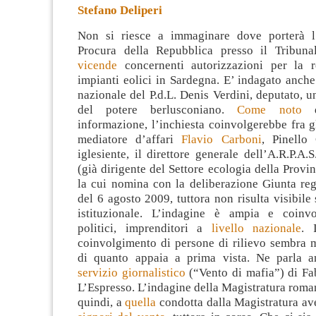
Stefano Deliperi
Non si riesce a immaginare dove porterà l’
Procura della Repubblica presso il Tribun
vicende
concernenti autorizzazioni per la r
impianti eolici in Sardegna. E’ indagato anche
nazionale del P.d.L. Denis Verdini, deputato, u
del potere berlusconiano.
Come noto
d
informazione, l’inchiesta coinvolgerebbe fra gli
mediatore d’affari
Flavio Carboni
, Pinello 
iglesiente, il direttore generale dell’A.R.P.A.S
(già dirigente del Settore ecologia della Provin
la cui nomina con la deliberazione Giunta reg
del 6 agosto 2009, tuttora non risulta visibile 
istituzionale. L’indagine è ampia e coinvo
politici, imprenditori a
livello nazionale
. 
coinvolgimento di persone di rilievo sembra 
di quanto appaia a prima vista. Ne parla 
servizio giornalistico
(“Vento di mafia”) di Fab
L’Espresso. L’indagine della Magistratura roman
quindi, a
quella
condotta dalla Magistratura av