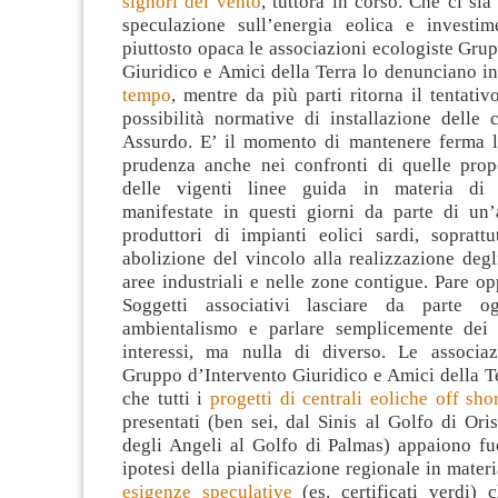
signori del vento
, tuttora in corso. Che ci si
speculazione sull’energia eolica e investim
piuttosto opaca le associazioni ecologiste Gru
Giuridico e Amici della Terra lo denunciano in
tempo
, mentre da più parti ritorna il tentativ
possibilità normative di installazione delle c
Assurdo. E’ il momento di mantenere ferma l
prudenza anche nei confronti di quelle prop
delle vigenti linee guida in materia di 
manifestate in questi giorni da parte di un’
produttori di impianti eolici sardi, soprattu
abolizione del vincolo alla realizzazione degl
aree industriali e nelle zone contigue. Pare op
Soggetti associativi lasciare da parte o
ambientalismo e parlare semplicemente dei (
interessi, ma nulla di diverso. Le associaz
Gruppo d’Intervento Giuridico e Amici della T
che tutti i
progetti di centrali eoliche off sho
presentati (ben sei, dal Sinis al Golfo di Ori
degli Angeli al Golfo di Palmas) appaiono fuo
ipotesi della pianificazione regionale in materi
esigenze speculative
(es. certificati verdi) 