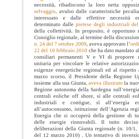
necessità, ribadiscono la loro netta opposiz
selvaggio
, avulso dalle caratteristiche peculia
interessato e dalle effettive necessità e
determinato dalle
pretese degli industriali de
della collettività. In proposito, è opportuno 
Consiglio regionale, al termine della discussio
n. 24 del 7 ottobre 2009
, aveva approvato l’
ordi
22 del 10 febbraio 2010
che ha dato mandato a
consiliari permanenti V e VI di proporre u
unitaria per vincolare le relative autorizzazion
esigenze energetiche regionali ed al rispetto
marzo scorso, il Presidente della Regione U
insieme alla sua Giunta,
aveva illustrato
la nuov
Regione autonoma della Sardegna sull’energia 
centrali eoliche off shore, sì alle centrali eo
industriali e contigue, sì all’energia eo
all’autoconsumo, istituzione dell’Agenzia reg
Energia che si occuperà della gestione di tu
delle energie rinnovabili. Il tutto decis
deliberazioni della Giunta regionale (n. 10/1, 
del 12 marzo 2010) . Un tentativo di inversi