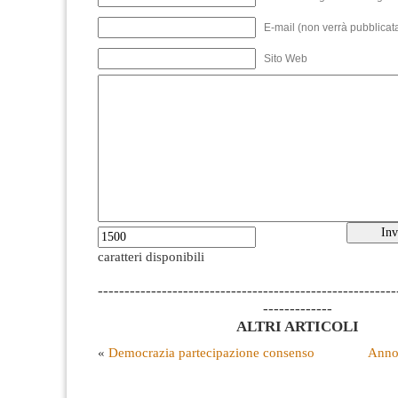
E-mail (non verrà pubblicata
Sito Web
caratteri disponibili
--------------------------------------------------------
-------------
ALTRI ARTICOLI
«
Democrazia partecipazione consenso
Annoz