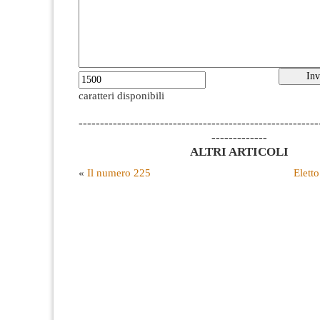
caratteri disponibili
--------------------------------------------------------
-------------
ALTRI ARTICOLI
«
Il numero 225
Elett