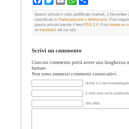
Facebook
Twitter
Email
WhatsApp
Condividi
Questo articolo è stato pubblicato martedì, 1 Novembre 
classificato in
Partecipazione e democrazia
. Puoi segui
questo articolo tramite il feed
RSS 2.0
. Puoi
inviare un
un
trackback
dal tuo sito.
Scrivi un commento
Ciascun commento potrà avere una lunghezza 
battute.
Non sono ammessi commenti consecutivi.
Nome e Cognomeobbligato
E-mail (non verrà pubblicata
Sito Web