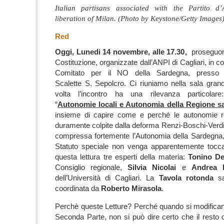
Italian partisans associated with the Partito d
liberation of Milan. (Photo by Keystone/Getty Images
Red
Oggi, Lunedi 14 novembre, alle 17.30,
proseguono
Costituzione, organizzate dall’ANPI di Cagliari, in co
Comitato per il NO della Sardegna, presso l
Scalette S. Sepolcro. Ci riuniamo nella sala gra
volta l’incontro ha una rilevanza particolare
“
Autonomie locali e Autonomia della Regione s
insieme di capire come e perché le autonomie r
duramente colpite dalla deforma Renzi-Boschi-Verdi
compressa fortemente l’Autonomia della Sardegna,
Statuto speciale non venga apparentemente toccat
questa lettura tre esperti della materia:
Tonino De
Consiglio regionale,
Silvia Nicolai
e
Andrea 
dell’Università di Cagliari. La
Tavola rotonda
sa
coordinata da
Roberto Mirasola
.
Perchè queste Letture? Perché quando si modificano 
Seconda Parte, non si può dire certo che il resto d