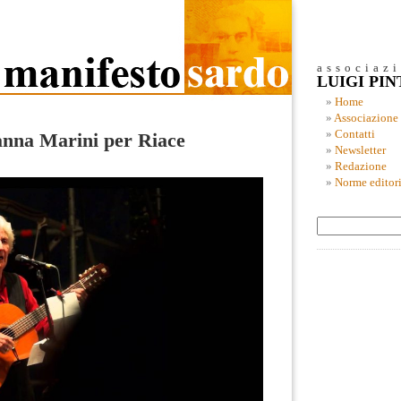
associaz
LUIGI PI
Home
Associazione
Contatti
anna Marini per Riace
Newsletter
Redazione
Norme editori