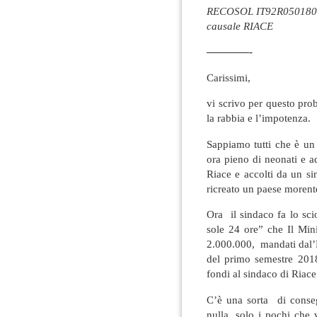
RECOSOL IT92R050180
causale RIACE
————-
Carissimi,
vi scrivo per questo pro
la rabbia e l’impotenza.
Sappiamo tutti che è un
ora pieno di neonati e a
Riace e accolti da un si
ricreato un paese morent
Ora il sindaco fa lo sci
sole 24 ore” che Il Mini
2.000.000, mandati dal’
del primo semestre 2018 
fondi al sindaco di Riac
C’è una sorta di conseg
nulla, solo i pochi che