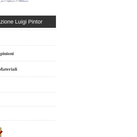
ione Luigi Pintor
pinioni
ateriali