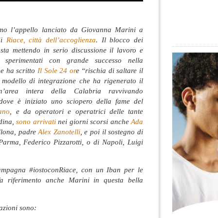
mo l’appello lanciato da Giovanna Marini a
di
Riace, città dell’accoglienza
. Il blocco dei
 sta mettendo in serio discussione il lavoro e
li sperimentati con grande successo nella
e ha scritto
Il Sole 24 or
e “rischia di saltare il
e modello di integrazione che ha rigenerato il
n’area intera della Calabria ravvivando
dove è iniziato uno sciopero della fame del
ano
, e da operatori e operatrici delle tante
adina,
sono arrivati
nei giorni scorsi anche
Ada
llona, padre
Alex Zanotelli
, e poi il sostegno di
Parma, Federico Pizzarotti, o di Napoli, Luigi
ampagna #iostoconRiace, con un Iban per le
fa riferimento anche Marini in questa bella
azioni sono: