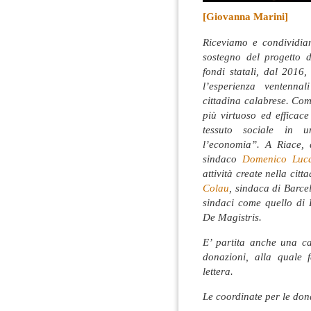
[Giovanna Marini]
Riceviamo e condividia
sostegno del progetto 
fondi statali, dal 2016,
l’esperienza ventenna
cittadina calabrese. Com
più virtuoso ed efficac
tessuto sociale in u
l’economia”.
A Riace, 
sindaco
Domenico Luc
attività create nella citt
Colau
, sindaca di Barce
sindaci come quello di 
De Magistris.
E’ partita anche una c
donazioni, alla quale 
lettera.
Le coordinate per le don