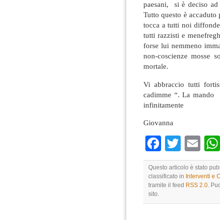
paesani, si è deciso ad a
Tutto questo è accaduto p
tocca a tutti noi diffon
tutti razzisti e menefre
forse lui nemmeno imma
non-coscienze mosse so
mortale.
Vi abbraccio tutti forti
cadimme “. La mando a v
infinitamente
Giovanna
Faceboo
Twitte
Em
Questo articolo è stato pub
classificato in
Interventi e 
tramite il feed
RSS 2.0
. Pu
sito.