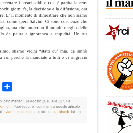
ccettare i nostri soldi e così è partita la rete.
ochi giorni fa, la decisione e la diffusione, ora
dere. E’ il momento di dimostrare che non siamo
ghisti come spera Salvini. Ci sono coscienze che
gina, ma che muovono il mondo meglio delle
lo da paura e ignoranza e stupidità. Un tris
ssimo, stiamo vicini “statti cu’ mia, ca sinnò
oi perché la mandiate a tutti e vi ringrazio
k
r
ail
WhatsApp
Condividi
blicato martedì, 14 Agosto 2018 alle 12:57 e
Opinioni
. Puoi seguire i commenti a questo articolo
oi
inviare un commento
, o fare un
trackback
dal tuo