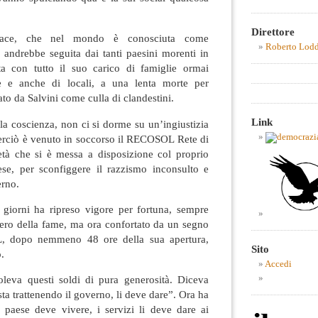
Direttore
ace, che nel mondo è conosciuta come
Roberto Lod
 andrebbe seguita dai tanti paesini morenti in
ata con tutto il suo carico di famiglie ormai
ive e anche di locali, a una lenta morte per
ato da Salvini come culla di clandestini.
Link
la coscienza, non ci si dorme su un’ingiustizia
perciò è venuto in soccorso il RECOSOL Rete di
ietà che si è messa a disposizione col proprio
se, per sconfiggere il razzismo inconsulto e
erno.
orni ha ripreso vigore per fortuna, sempre
pero della fame, ma ora confortato da un segno
, dopo nemmeno 48 ore della sua apertura,
Sito
.
Accedi
leva questi soldi di pura generosità. Diceva
 sta trattenendo il governo, li deve dare”. Ora ha
paese deve vivere, i servizi li deve dare ai