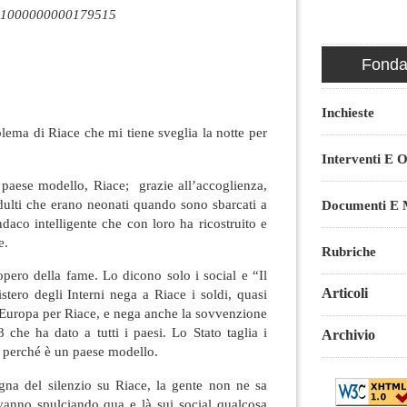
1000000000179515
Fondaz
Inchieste
blema di Riace che mi tiene sveglia la notte per
Interventi E O
 paese modello, Riace; grazie all’accoglienza,
dulti che erano neonati quando sono sbarcati a
Documenti E M
ndaco intelligente che con loro ha ricostruito e
e.
Rubriche
opero della fame. Lo dicono solo i social e “Il
Articoli
stero degli Interni nega a Riace i soldi, quasi
Europa per Riace, e nega anche la sovvenzione
che ha dato a tutti i paesi. Lo Stato taglia i
Archivio
e perché è un paese modello.
na del silenzio su Riace, la gente non ne sa
 vanno spulciando qua e là sui social qualcosa