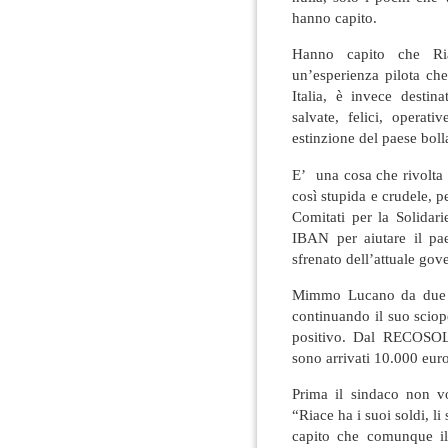
hanno capito.
Hanno capito che Ri
un’esperienza pilota che
Italia, è invece destin
salvate, felici, operat
estinzione del paese boll
E’ una cosa che rivolta 
così stupida e crudele, 
Comitati per la Solidar
IBAN per aiutare il pae
sfrenato dell’attuale gov
Mimmo Lucano da due gi
continuando il suo scio
positivo. Dal RECOSOL
sono arrivati 10.000 euro
Prima il sindaco non vo
“Riace ha i suoi soldi, li
capito che comunque il 