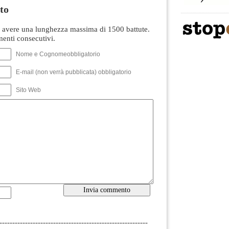
to
avere una lunghezza massima di 1500 battute.
nti consecutivi.
Nome e Cognomeobbligatorio
E-mail (non verrà pubblicata) obbligatorio
Sito Web
----------------------------------------------------------