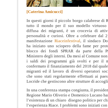
[Caterina Amicucci]
In questi giorni il piccolo borgo calabrese di 
tutto il mondo per il suo modello virtuoso
diffusa dei migranti, è un crocevia di attivis
personalità e curiosi.
Oltre a celebrare dal 2
manifestazione
Riaceinfestival
, il sindaco D
ha iniziato uno sciopero della fame per prote
blocco dei fondi SPRAR da parte della Pr
Ministero degli interni. Da mesi al Comune no
i saldi dei programmi già svolti e per il
confermato il finanziamento del 2018 dal qual
migranti ed il lavoro di diversi operatori soc
che sono stati regolarmente effettuati ai paesi
Locride che gestiscono altre strutture di accogl
In una conferenza stampa congiunta, il presiden
Regione Mario Oliverio e Domenico Lucano ha
l’esistenza di un chiaro disegno politico per c
l’esperienza Riace. I problemi sono iniziati co