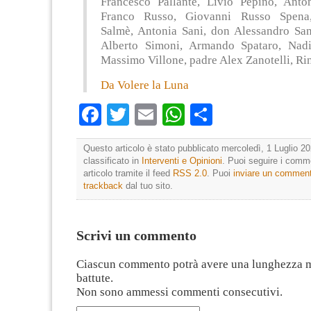
Francesco Pallante, Livio Pepino, Anton
Franco Russo, Giovanni Russo Spena
Salmè, Antonia Sani, don Alessandro San
Alberto Simoni, Armando Spataro, Nadi
Massimo Villone, padre Alex Zanotelli, Rin
Da Volere la Luna
Facebook
Twitter
Email
WhatsApp
Condividi
Questo articolo è stato pubblicato mercoledì, 1 Luglio 20
classificato in
Interventi e Opinioni
. Puoi seguire i comm
articolo tramite il feed
RSS 2.0
. Puoi
inviare un commen
trackback
dal tuo sito.
Scrivi un commento
Ciascun commento potrà avere una lunghezza 
battute.
Non sono ammessi commenti consecutivi.