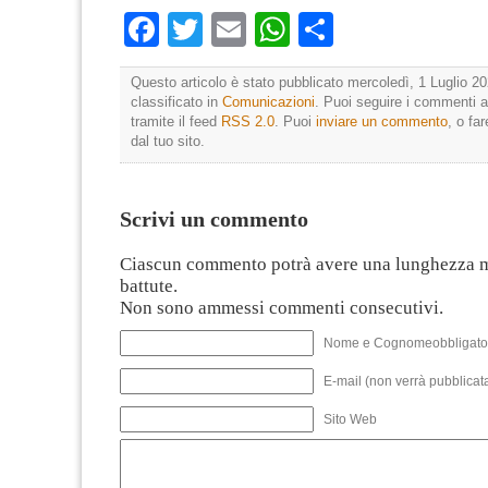
Facebook
Twitter
Email
WhatsApp
Condividi
Questo articolo è stato pubblicato mercoledì, 1 Luglio 20
classificato in
Comunicazioni
. Puoi seguire i commenti a
tramite il feed
RSS 2.0
. Puoi
inviare un commento
, o fa
dal tuo sito.
Scrivi un commento
Ciascun commento potrà avere una lunghezza 
battute.
Non sono ammessi commenti consecutivi.
Nome e Cognomeobbligato
E-mail (non verrà pubblicata
Sito Web