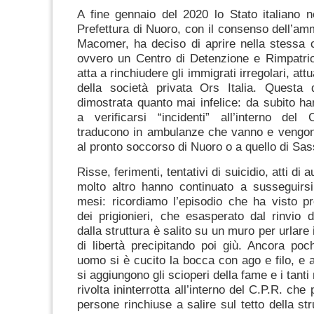
A fine gennaio del 2020 lo Stato italiano ne
Prefettura di Nuoro, con il consenso dell’amm
Macomer, ha deciso di aprire nella stessa c
ovvero un Centro di Detenzione e Rimpatrio
atta a rinchiudere gli immigrati irregolari, att
della società privata Ors Italia. Questa 
dimostrata quanto mai infelice: da subito h
a verificarsi “incidenti” all’interno del
traducono in ambulanze che vanno e veng
al pronto soccorso di Nuoro o a quello di Sas
Risse, ferimenti, tentativi di suicidio, atti di
molto altro hanno continuato a susseguirsi 
mesi: ricordiamo l’episodio che ha visto p
dei prigionieri, che esasperato dal rinvio d
dalla struttura è salito su un muro per urlare 
di libertà precipitando poi giù. Ancora poch
uomo si è cucito la bocca con ago e filo, e a
si aggiungono gli scioperi della fame e i tant
rivolta ininterrotta all’interno del C.P.R. che
persone rinchiuse a salire sul tetto della st