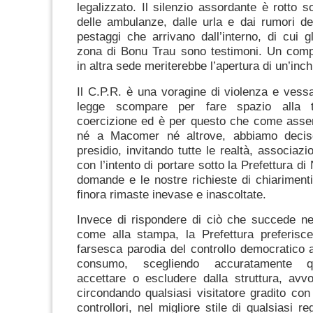
legalizzato. Il silenzio assordante è rotto s
delle ambulanze, dalle urla e dai rumori de
pestaggi che arrivano dall’interno, di cui gl
zona di Bonu Trau sono testimoni. Un com
in altra sede meriterebbe l’apertura di un’inch
Il C.P.R. è una voragine di violenza e vessa
legge scompare per fare spazio alla t
coercizione ed è per questo che come as
né a Macomer né altrove, abbiamo deciso
presidio, invitando tutte le realtà, associazio
con l’intento di portare sotto la Prefettura di
domande e le nostre richieste di chiarimenti
finora rimaste inevase e inascoltate.
Invece di rispondere di ciò che succede ne
come alla stampa, la Prefettura preferisce
farsesca parodia del controllo democratico 
consumo, scegliendo accuratamente qua
accettare o escludere dalla struttura, avv
circondando qualsiasi visitatore gradito co
controllori, nel migliore stile di qualsiasi reg