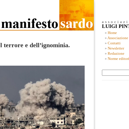
associaz
LUIGI PI
Home
Associazione
Contatti
el terrore e dell’ignominia.
Newsletter
Redazione
Norme editori