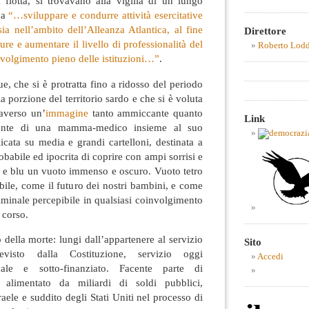
a flotta, si trovavano alla vigilia di un lungo
 a
“…sviluppare e condurre attività esercitative
sia nell’ambito dell’Alleanza Atlantica, al fine
Direttore
ure e aumentare il livello di professionalità del
Roberto Lod
nvolgimento pieno delle istituzioni…”
.
ue, che si è protratta fino a ridosso del periodo
 porzione del territorio sardo e che si è voluta
raverso un’
immagine
tanto ammiccante quanto
Link
etante di una mamma-medico insieme al suo
cata su media e grandi cartelloni, destinata a
babile ed ipocrita di coprire con ampi sorrisi e
o e blu un vuoto immenso e oscuro. Vuoto tetro
ile, come il futuro dei nostri bambini, e come
riminale percepibile in qualsiasi coinvolgimento
n corso.
o della morte: lungi dall’appartenere al servizio
Sito
evisto dalla Costituzione, servizio oggi
Accedi
ale e sotto-finanziato. Facente parte di
e, alimentato da miliardi di soldi pubblici,
raele e suddito degli Stati Uniti nel processo di