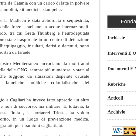
tita da Catania con un carico di latte in polvere
 pannolini, kit medici e stampelle.
e la Madleen è stata abbordata e sequestrata,
Fondaz
alle forze israeliane in acque internazionali.
rdo, tra cui Greta Thunberg e l’eurodeputata
Inchieste
o state trasportate in un centro di detenzione
l’equipaggio, insultati, derisi e detenuti, sono
ortati da Israele.
Interventi E O
nostro Mediterraneo incrociano da molti anni
Documenti E M
quelle delle ONG, sempre più numerose, votate al
che fuggono da situazioni disperate causate
 fameliche politiche colonialistiche del
Rubriche
Articoli
io a Cagliari ha invece fatto approdo un altro
e e non di soccorso, ma militare. E, tuttavia, la
Archivio
sta flotta , la portaerei Trieste, ha voluto
giorno, in un luogo di prevenzione medica,
ratuiti per i bambini cagliaritani.