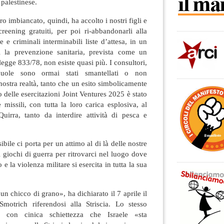
 palestinese.
o imbiancato, quindi, ha accolto i nostri figli e
creening gratuiti, per poi ri-abbandonarli alla
e e criminali interminabili liste d’attesa, in un
i la prevenzione sanitaria, prevista come un
 legge 833/78, non esiste quasi più. I consultori,
cuole sono ormai stati smantellati o non
nostra realtà, tanto che un esito simbolicamente
 delle esercitazioni Joint Ventures 2025 è stato
missili, con tutta la loro carica esplosiva, al
uirra, tanto da interdire attività di pesca e
ibile ci porta per un attimo al di là delle nostre
i giochi di guerra per ritrovarci nel luogo dove
e la violenza militare si esercita in tutta la sua
n chicco di grano», ha dichiarato il 7 aprile il
Smotrich riferendosi alla Striscia. Lo stesso
 con cinica schiettezza che Israele «sta