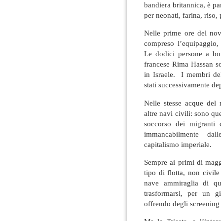
bandiera britannica, è par
per neonati, farina, riso,
Nelle prime ore del nov
compreso l’equipaggio, d
Le dodici persone a bo
francese Rima Hassan son
in Israele. I membri del
stati successivamente dep
Nelle stesse acque del 
altre navi civili: sono 
soccorso dei migranti 
immancabilmente dalle
capitalismo imperiale.
Sempre ai primi di magg
tipo di flotta, non civil
nave ammiraglia di que
trasformarsi, per un 
offrendo degli screening g