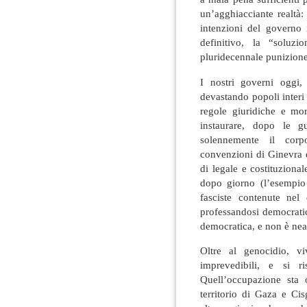
un’agghiacciante realtà:
intenzioni del governo 
definitivo, la “soluzi
pluridecennale punizione
I nostri governi oggi, 
devastando popoli interi
regole giuridiche e mo
instaurare, dopo le g
solennemente il corpo
convenzioni di Ginevra e
di legale e costituziona
dopo giorno (l’esempio 
fasciste contenute nel
professandosi democratic
democratica, e non è ne
Oltre al genocidio, v
imprevedibili, e si r
Quell’occupazione sta 
territorio di Gaza e Ci