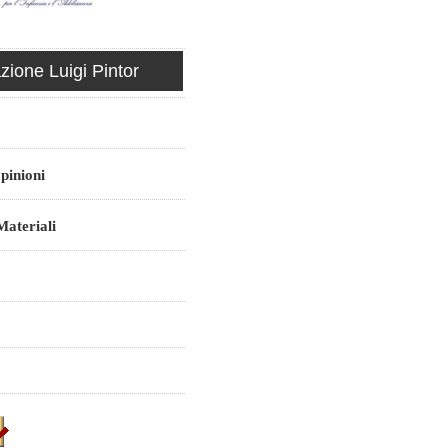
ione Luigi Pintor
pinioni
ateriali