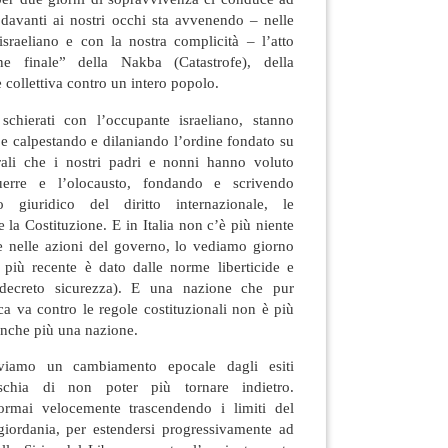
 davanti ai nostri occhi sta avvenendo – nelle
israeliano e con la nostra complicità – l’atto
one finale” della Nakba (Catastrofe), della
 collettiva contro un intero popolo.
schierati con l’occupante israeliano, stanno
 e calpestando e dilaniando l’ordine fondato su
rali che i nostri padri e nonni hanno voluto
uerre e l’olocausto, fondando e scrivendo
 giuridico del diritto internazionale, le
 la Costituzione. E in Italia non c’è più niente
le nelle azioni del governo, lo vediamo giorno
più recente è dato dalle norme liberticide e
 decreto sicurezza). E una nazione che pur
a va contro le regole costituzionali non è più
anche più una nazione.
iviamo un cambiamento epocale dagli esiti
ischia di non poter più tornare indietro.
ormai velocemente trascendendo i limiti del
sgiordania, per estendersi progressivamente ad