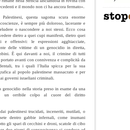
 rimane nella Striscia lasciandola in rovina con
ecedenti e il mondo non ci ha ancora fermato».
 Palestinesi, questa sagoma scura enorme
 coscienze, è sempre più doloroso, lacerante e
 eludere o nascondere a noi stessi. Ecco cosa
dere dietro a quei cupi manifesti, dietro quei
ti e offensivi: le espressioni agghiacciate,
nte delle vittime di un genocidio in diretta,
bini. È qui davanti a noi, il crimine di tutti
vo portato avanti con connivenza e complicità da
dentali, tra i quali l’Italia spicca per la sua
grafica al popolo palestinese massacrato e per
 ai governi israeliani criminali.
mo genocidio nella storia preso in esame da una
è un orribile colpo al cuore del diritto
ai palestinesi trucidati, inceneriti, mutilati, o
 sete dentro gabbie infernali, come inumani
tto gli spari di cecchini e droni, scatole di cibo
 per due giorni di sopravvivenza ci conduce ad