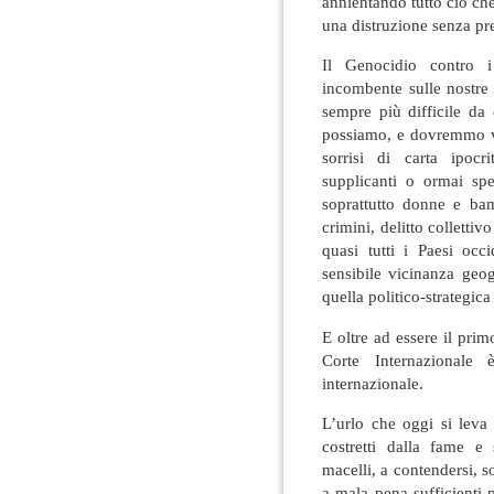
annientando tutto ciò che
una distruzione senza pr
Il Genocidio contro i
incombente sulle nostre
sempre più difficile da
possiamo, e dovremmo ve
sorrisi di carta ipocri
supplicanti o ormai spe
soprattutto donne e bam
crimini, delitto colletti
quasi tutti i Paesi occi
sensibile vicinanza geo
quella politico-strategica
E oltre ad essere il pri
Corte Internazionale 
internazionale.
L’urlo che oggi si leva d
costretti dalla fame e
macelli, a contendersi, so
a mala pena sufficienti