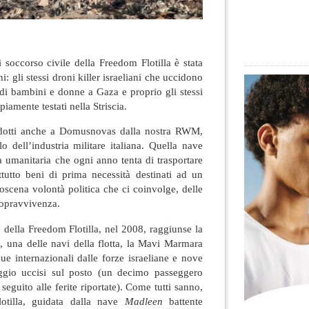
soccorso civile della Freedom Flotilla è stata
i: gli stessi droni killer israeliani che uccidono
di bambini e donne a Gaza e proprio gli stessi
piamente testati nella Striscia.
dotti anche a Domusnovas dalla nostra RWM,
lo dell’industria militare italiana. Quella nave
ta umanitaria che ogni anno tenta di trasportare
rattutto beni di prima necessità destinati ad un
oscena volontà politica che ci coinvolge, delle
 sopravvivenza.
 della Freedom Flotilla, nel 2008, raggiunse la
, una delle navi della flotta, la Mavi Marmara
que internazionali dalle forze israeliane e nove
ggio uccisi sul posto (un decimo passeggero
eguito alle ferite riportate). Come tutti sanno,
otilla, guidata dalla nave
Madleen
battente