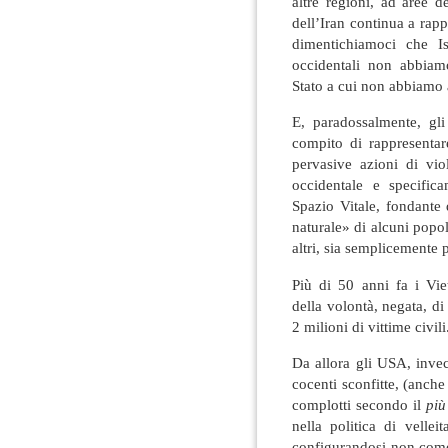
altre regioni, ad aree d
dell’Iran continua a rapp
dimentichiamoci che I
occidentali non abbiam
Stato a cui non abbiamo 
E, paradossalmente, gl
compito di rappresentare
pervasive azioni di vio
occidentale e specific
Spazio Vitale, fondante 
naturale» di alcuni popoli
altri, sia semplicemente 
Più di 50 anni fa i Viet
della volontà, negata, di
2 milioni di vittime civili
Da allora gli USA, invec
cocenti sconfitte, (anche
complotti secondo il
più
nella politica di velle
configurandosi non com