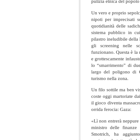
pulizia etnica del popolo
Un vero e proprio sepolcr
nipoti per imprecisati s
quotidianità delle sadich
sistema pubblico in cu
pilastro ineludibile della
gli screening nelle s
funzionano. Questa è la 
e grottescamente infausto
lo “smarrimento” di due 
largo del poligono di Q
turismo nella zona.
Un filo sottile ma ben vis
coste oggi martoriate da
il gioco diventa massacro 
orrida ferocia: Gaza:
«Lì non entrerà neppure u
ministro delle finanze 
Smotrich, ha aggiunto