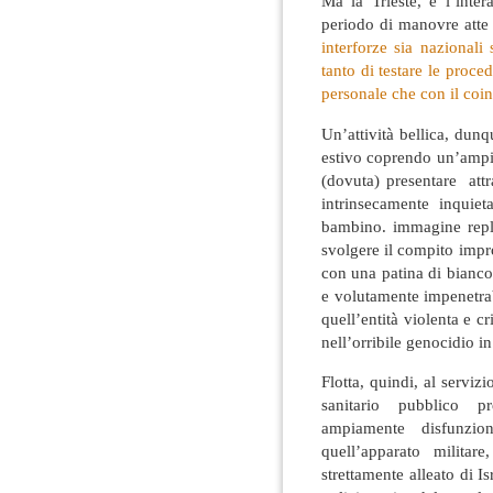
Ma la Trieste, e l’inter
periodo di manovre atte
interforze sia nazionali 
tanto di testare le proced
personale che con il coi
Un’attività bellica, dunq
estivo coprendo un’ampia
(dovuta) presentare att
intrinsecamente inqui
bambino. immagine repli
svolgere il compito impro
con una patina di bianc
e volutamente impenetrab
quell’entità violenta e c
nell’orribile genocidio i
Flotta, quindi, al servizi
sanitario pubblico pr
ampiamente disfunzion
quell’apparato militar
strettamente alleato di Is