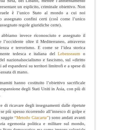
ella Siria, del Libano, mentre l’annientamento
resentare un esplicito, criminale obiettivo. Non
sraele è l’unico Stato al mondo a cui noi
o assegnato confini certi (così come l’unico
assegnato regole giuridiche certe).
i abbiamo invece riconosciuto e assegnato il
 l’occidente oltre il Mediterraneo, attraverso
lenza e terrorismo. E come se l’idea storica
amente tedesca e italiana del
Lebensraum
o
del nazionalsocialismo e fascismo, sul «diritto
 ad espandersi su territori limitrofi e a spese di
passata di mano.
namiti hanno costituito l’obiettivo sacrificale
 espansione degli Stati Uniti in Asia, con più di
.
e di ricavare degli insegnamenti dalle ripetute
 se più spesso ricorrendo all’innesco di golpe e
 saggio
“Metodo Giacarta”
) sono andati avanti
itaria egemonia politica e militare sul mondo,
e Stato democratico ma come impero coloniale