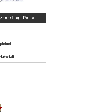
ione Luigi Pintor
pinioni
ateriali