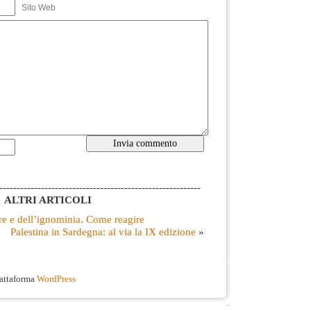
Sito Web
----------------------------------------------------------
ALTRI ARTICOLI
rore e dell’ignominia. Come reagire
Palestina in Sardegna: al via la IX edizione
»
iattaforma
WordPress