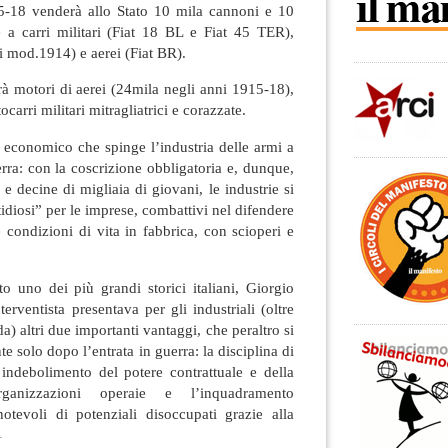
5-18 venderà allo Stato 10 mila cannoni e 10
tre a carri militari (Fiat 18 BL e Fiat 45 TER),
li mod.1914) e aerei (Fiat BR).
à motori di aerei (24mila negli anni 1915-18),
carri militari mitragliatrici e corazzate.
 economico che spinge l’industria delle armi a
erra: con la coscrizione obbligatoria e, dunque,
e decine di migliaia di giovani, le industrie si
tidiosi” per le imprese, combattivi nel difendere
e condizioni di vita in fabbrica, con scioperi e
o uno dei più grandi storici italiani, Giorgio
erventista presentava per gli industriali (oltre
a) altri due importanti vantaggi, che peraltro si
 solo dopo l’entrata in guerra: la disciplina di
indebolimento del potere contrattuale e della
rganizzazioni operaie e l’inquadramento
notevoli di potenziali disoccupati grazie alla
1