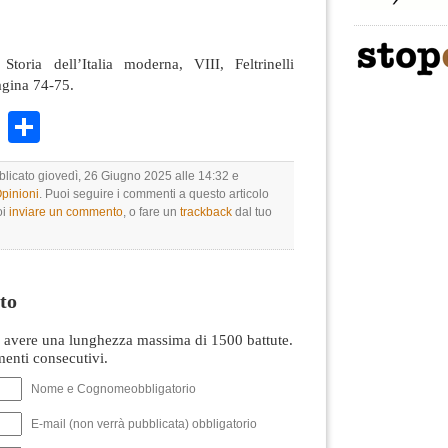
toria dell’Italia moderna, VIII, Feltrinelli
agina 74-75.
k
r
ail
WhatsApp
Condividi
bblicato giovedì, 26 Giugno 2025 alle 14:32 e
Opinioni
. Puoi seguire i commenti a questo articolo
oi
inviare un commento
, o fare un
trackback
dal tuo
to
avere una lunghezza massima di 1500 battute.
nti consecutivi.
Nome e Cognomeobbligatorio
E-mail (non verrà pubblicata) obbligatorio