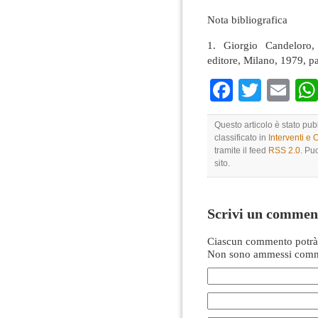
Nota bibliografica
1. Giorgio Candeloro, S
editore, Milano, 1979, p
Faceboo
Twitte
Em
Questo articolo è stato pu
classificato in
Interventi e 
tramite il feed
RSS 2.0
. Pu
sito.
Scrivi un commen
Ciascun commento potrà 
Non sono ammessi comme