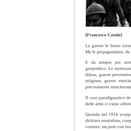
[Francesco Casula]
Le guerre le fanno (orama
Ma le propagandano, da s
E da sempre per moti
geopolitico. Le motivazi
difesa, guerre preventiv
religiose, guerre etnic
precisamente mascheratu
Il caso paradigmatico del
delle armi ci viene offer
Quando nel 1914 scoppia,
dichiara neutralista, compo
contrari, sia pure con mo