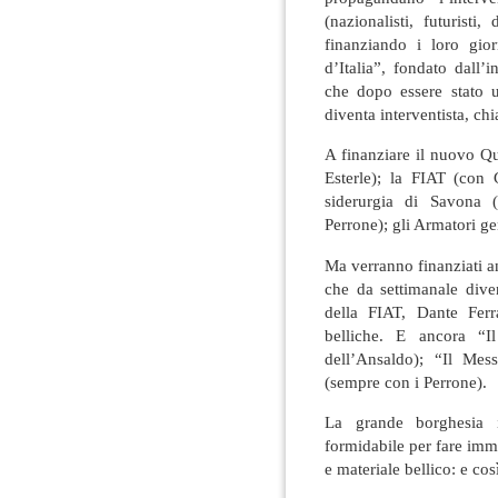
(nazionalisti, futurist
finanziando i loro gio
d’Italia”, fondato dall’
che dopo essere stato u
diventa interventista, chi
A finanziare il nuovo Qu
Esterle); la FIAT (con 
siderurgia di Savona 
Perrone); gli Armatori ge
Ma verranno finanziati a
che da settimanale dive
della FIAT, Dante Ferra
belliche. E ancora “
dell’Ansaldo); “Il Me
(sempre con i Perrone).
La grande borghesia i
formidabile per fare imm
e materiale bellico: e così