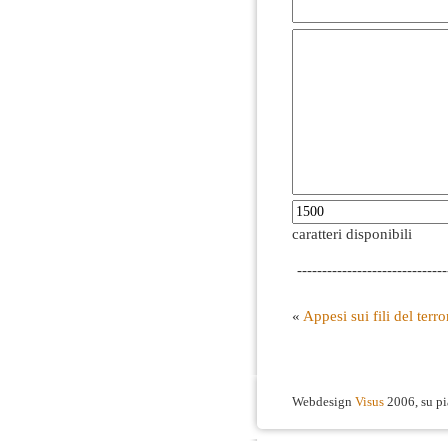
caratteri disponibili
------------------------------
«
Appesi sui fili del ter
Webdesign
Visus
2006, su p