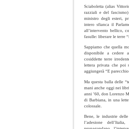
Sciaboletta (alias Vitto
razziali e del fascismo
ministro degli esteri,
intero sfianca il Parla
all’intervento bellico, 
fasulle: liberare le terre 
Sappiamo che quella moti
disponibile a cedere al
cosiddette terre irredent
lettera privata che poi
aggiungerà “E parecchio 
Ma questa balla delle “t
mani anche oggi nei libri
anni ’60, don Lorenzo Mil
di Barbiana, in una lette
colossale.
Bene, le industrie dell
l’adesione dell’Itali
propagandano l’interv