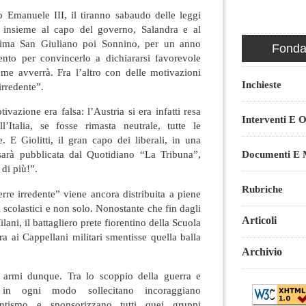
rio Emanuele III, il tiranno sabaudo delle leggi
) insieme al capo del governo, Salandra e al
 prima San Giuliano poi Sonnino, per un anno
Fondaz
mento per convincerlo a dichiararsi favorevole
come avverrà. Fra l’altro con delle motivazioni
Inchieste
“irredente”.
vazione era falsa: l’Austria si era infatti resa
Interventi E O
l’Italia, se fosse rimasta neutrale, tutte le
e. E Giolitti, il gran capo dei liberali, in una
Documenti E M
 sarà pubblicata dal Quotidiano “La Tribuna”,
di più!”.
Rubriche
erre irredente” viene ancora distribuita a piene
 scolastici e non solo. Nonostante che fin dagli
Articoli
ani, il battagliero prete fiorentino della Scuola
ra ai Cappellani militari smentisse quella balla
Archivio
e armi dunque. Tra lo scoppio della guerra e
a, in ogni modo sollecitano incoraggiano
entismo e sponsorizzano tutti quei gruppi