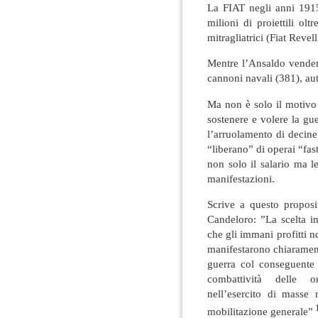
La FIAT negli anni 191
milioni di proiettili ol
mitragliatrici (Fiat Revel
Mentre l’Ansaldo vender
cannoni navali (381), auto
Ma non è solo il motivo
sostenere e volere la gu
l’arruolamento di decine 
“liberano” di operai “fas
non solo il salario ma l
manifestazioni.
Scrive a questo proposit
Candeloro: ”La scelta int
che gli immani profitti nd
manifestarono chiaramente
guerra col conseguente 
combattività delle o
nell’esercito di masse 
mobilitazione generale”