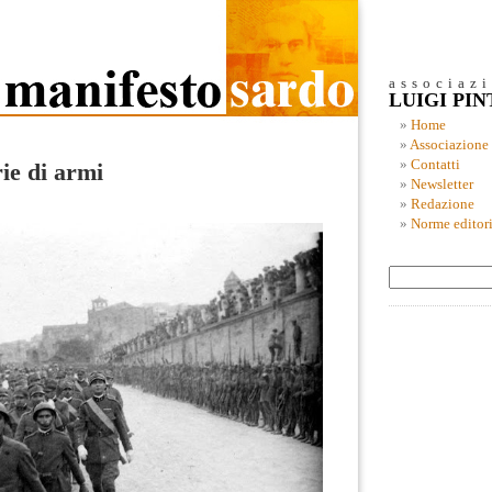
associaz
LUIGI PI
Home
Associazione
Contatti
ie di armi
Newsletter
Redazione
Norme editori