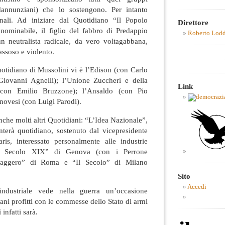
i, dannunziani) che lo sostengono. Per intanto
rnali. Ad iniziare dal Quotidiano “Il Popolo
Direttore
innominabile, il figlio del fabbro di Predappio
Roberto Lod
n neutralista radicale, da vero voltagabbana,
assoso e violento.
otidiano di Mussolini vi è l’Edison (con Carlo
Giovanni Agnelli); l’Unione Zuccheri e della
Link
(con Emilio Bruzzone); l’Ansaldo (con Pio
novesi (con Luigi Parodi).
nche molti altri Quotidiani: “L’Idea Nazionale”,
nterà quotidiano, sostenuto dal vicepresidente
ris, interessato personalmente alle industrie
Il Secolo XIX” di Genova (con i Perrone
ssaggero” di Roma e “Il Secolo” di Milano
Sito
Accedi
ndustriale vede nella guerra un’occasione
ani profitti con le commesse dello Stato di armi
 infatti sarà.