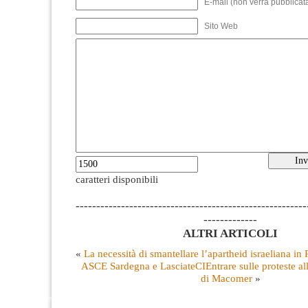
E-mail (non verrà pubblicata
Sito Web
caratteri disponibili
--------------------------------------------------------
-------------
ALTRI ARTICOLI
«
La necessità di smantellare l’apartheid israeliana in 
ASCE Sardegna e LasciateCIEntrare sulle proteste al
di Macomer
»