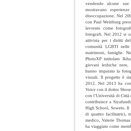
vendendo alcune sue 
mostravano esperienze
disoccupazione. Nel 200
con Paul Weinburg presso
lavorato come fotogra
fotografi. Nel 2012 si u
attivista per i diritti 
comunità LGBTI nelle m
matrimoni, famiglie. Ne
PhotoXP intitolato Ikh
giovani lesbiche nere,
hanno imparato la fotogr
visuali. Il progetto è s
2012. Nel 2013 ha cont
Voice con il dottor Shos
con l’Università di Citt
contribuisce a Siyafundi
High School, Soweto. Il 
di quattro facilitatrici
medico, Valerie Thomas
ha viaggiato come membr