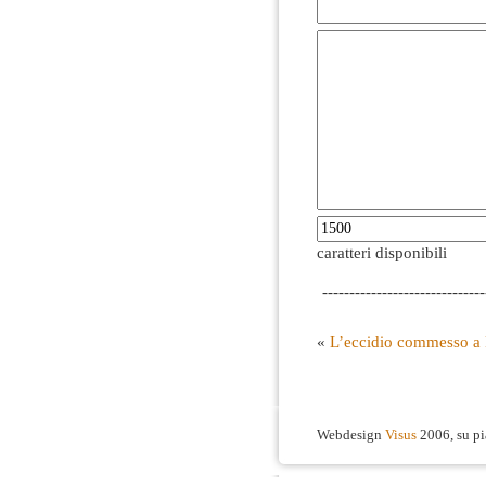
caratteri disponibili
------------------------------
«
L’eccidio commesso a Pa
Webdesign
Visus
2006, su p