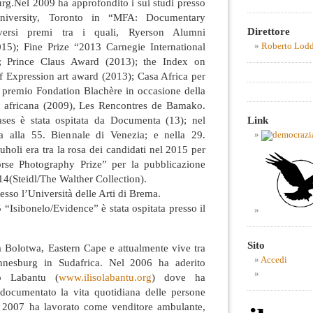
g.Nel 2009 ha approfondito i sui studi presso
University, Toronto in “MFA: Documentary
Direttore
ersi premi tra i quali, Ryerson Alumni
5); Fine Prize “2013 Carnegie International
Roberto Lod
e; Prince Claus Award (2013); the Index on
 Expression art award (2013); Casa Africa per
il premio Fondation Blachère in occasione della
ia africana (2009), Les Rencontres de Bamako.
ses è stata ospitata da Documenta (13); nel
Link
ca alla 55. Biennale di Venezia; e nella 29.
holi era tra la rosa dei candidati nel 2015 per
rse Photography Prize” per la pubblicazione
4(Steidl/The Walther Collection).
esso l’Università delle Arti di Brema.
 “Isibonelo/Evidence” è stata ospitata presso il
Sito
 Bolotwa, Eastern Cape e attualmente vive tra
Accedi
nnesburg in Sudafrica. Nel 2006 ha aderito
so Labantu (
www.ilisolabantu.org
) dove ha
 documentato la vita quotidiana delle persone
l 2007 ha lavorato come venditore ambulante,