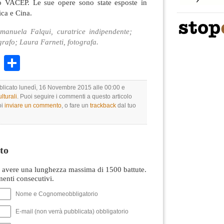
ivo VACEP. Le sue opere sono state esposte in
ca e Cina.
anuela Falqui, curatrice indipendente;
grafo; Laura Farneti, fotografa.
k
r
ail
WhatsApp
Condividi
bblicato lunedì, 16 Novembre 2015 alle 00:00 e
lturali
. Puoi seguire i commenti a questo articolo
oi
inviare un commento
, o fare un
trackback
dal tuo
to
avere una lunghezza massima di 1500 battute.
nti consecutivi.
Nome e Cognomeobbligatorio
E-mail (non verrà pubblicata) obbligatorio