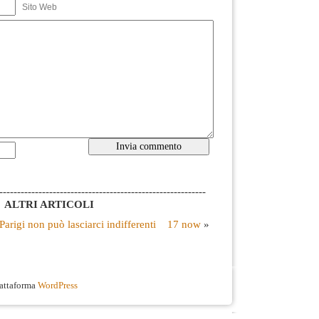
Sito Web
----------------------------------------------------------
ALTRI ARTICOLI
rigi non può lasciarci indifferenti
17 now
»
iattaforma
WordPress