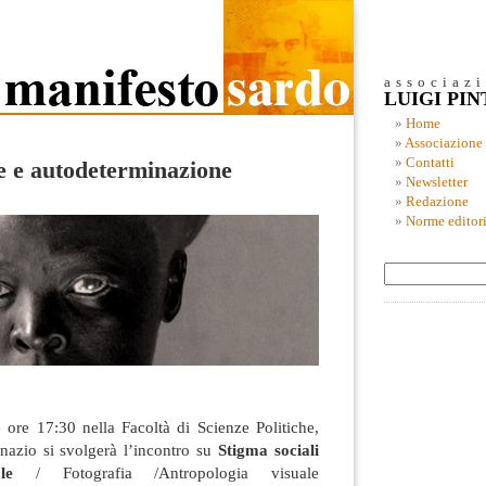
associaz
LUIGI PI
Home
Associazione
Contatti
e e autodeterminazione
Newsletter
Redazione
Norme editori
 ore 17:30 nella Facoltà di Scienze Politiche,
gnazio si svolgerà l’incontro su
Stigma sociali
le
/ Fotografia /Antropologia visuale