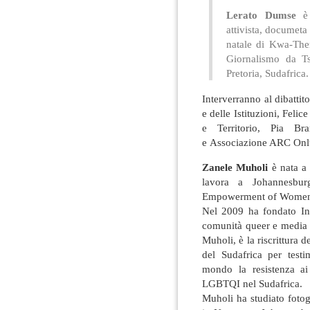
Lerato Dumse
è u
attivista, documeta 
natale di Kwa-The
Giornalismo da T
Pretoria, Sudafrica.
Interverranno al dibattit
e delle Istituzioni, Felic
e Territorio, Pia Br
e Associazione ARC Onl
Zanele Muholi
è nata a 
lavora a Johannesbur
Empowerment of Women 
Nel 2009 ha fondato In
comunità queer e media v
Muholi, è la riscrittura d
del Sudafrica per testi
mondo la resistenza ai
LGBTQI nel Sudafrica.
Muholi ha studiato foto