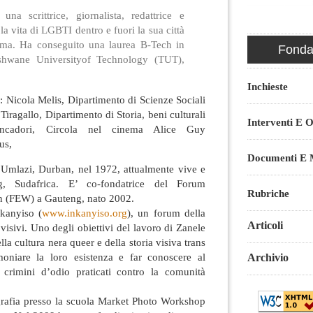
na scrittrice, giornalista, redattrice e
la vita di LGBTI dentro e fuori la sua città
ma. Ha conseguito una laurea B-Tech in
Fondaz
shwane Universityof Technology (TUT),
Inchieste
o: Nicola Melis, Dipartimento di Scienze Sociali
e Tiragallo, Dipartimento di Storia, beni culturali
Interventi E O
ancadori, Circola nel cinema Alice Guy
us,
Documenti E M
Umlazi, Durban, nel 1972, attualmente vive e
g, Sudafrica. E’ co-fondatrice del Forum
Rubriche
(FEW) a Gauteng, nato 2002.
kanyiso (
www.inkanyiso.org
), un forum della
Articoli
isivi. Uno degli obiettivi del lavoro di Zanele
ella cultura nera queer e della storia visiva trans
moniare la loro esistenza e far conoscere al
Archivio
 crimini d’odio praticati contro la comunità
grafia presso la scuola Market Photo Workshop