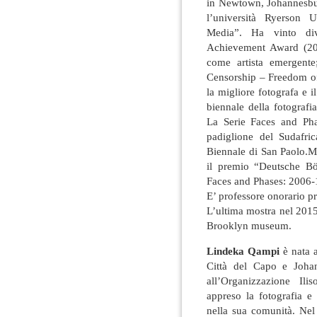
in Newtown, Johannesbur
l’università Ryerson 
Media”. Ha vinto div
Achievement Award (201
come artista emergent
Censorship – Freedom of
la migliore fotografa e 
biennale della fotograf
La Serie Faces and Pha
padiglione del Sudafri
Biennale di San Paolo.Mu
il premio “Deutsche Bö
Faces and Phases: 2006-1
E’ professore onorario pr
L’ultima mostra nel 2015
Brooklyn museum.
Lindeka Qampi
è nata a
Città del Capo e Joha
all’Organizzazione Ili
appreso la fotografia e
nella sua comunità. Ne