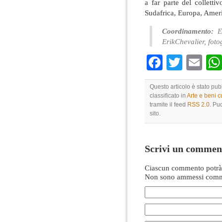
a far parte del collett
Sudafrica, Europa, Ameri
Coordinamento:
Em
ErikChevalier, foto
Faceboo
Twitte
Em
Questo articolo è stato pu
classificato in
Arte e beni cu
tramite il feed
RSS 2.0
. Pu
sito.
Scrivi un commen
Ciascun commento potrà 
Non sono ammessi comme