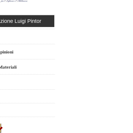
ione Luigi Pintor
pinioni
ateriali