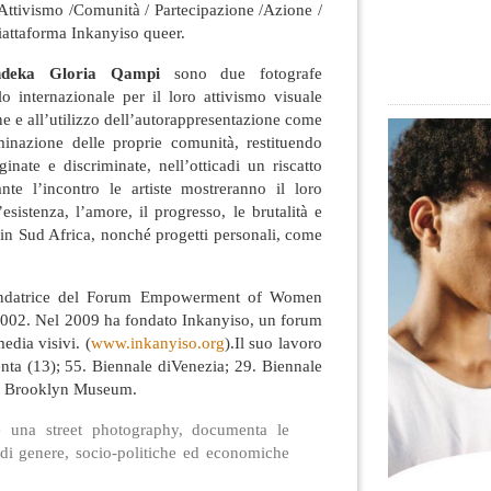
Attivismo /Comunità / Partecipazione /Azione /
Piattaforma Inkanyiso queer.
ndeka Gloria Qampi
sono due fotografe
lo internazionale per il loro attivismo visuale
ne e all’utilizzo dell’autorappresentazione come
inazione delle proprie comunità, restituendo
ginate e discriminate, nell’otticadi un riscatto
ante l’incontro le artiste mostreranno il loro
sistenza, l’amore, il progresso, le brutalità e
in Sud Africa, nonché progetti personali, come
ndatrice del Forum Empowerment of Women
002. Nel 2009 ha fondato Inkanyiso, un forum
edia visivi. (
www.inkanyiso.org
).Il suo lavoro
nta (13); 55. Biennale diVenezia; 29. Biennale
al Brooklyn Museum.
 una street photography, documenta le
, di genere, socio-politiche ed economiche