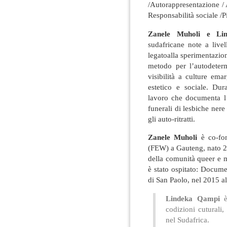
/Autorappresentazione / 
Responsabilità sociale /
Zanele Muholi e Li
sudafricane note a livel
legatoalla sperimentazio
metodo per l’autodeterm
visibilità a culture emar
estetico e sociale. Dur
lavoro che documenta l’e
funerali di lesbiche nere
gli auto-ritratti.
Zanele Muholi
è co-fo
(FEW) a Gauteng, nato 2
della comunità queer e m
è stato ospitato: Docume
di San Paolo, nel 2015 
Lindeka Qampi
è
codizioni cuturali
nel Sudafrica.