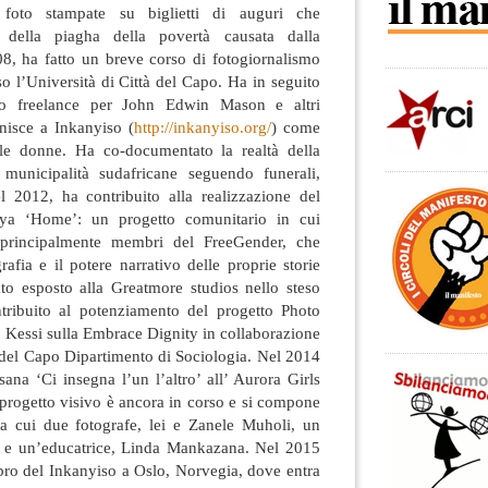
foto stampate su biglietti di auguri che
 della piagha della povertà causata dalla
8, ha fatto un breve corso di fotogiornalismo
 l’Università di Città del Capo. Ha in seguito
fo freelance per John Edwin Mason e altri
nisce a Inkanyiso (
http://inkanyiso.org/
) come
delle donne. Ha co-documentato la realtà della
unicipalità sudafricane seguendo funerali,
l 2012, ha contribuito alla realizzazione del
aya ‘Home’: un progetto comunitario in cui
 principalmente membri del FreeGender, che
afia e il potere narrativo delle proprie storie
tato esposto alla Greatmore studios nello steso
ribuito al potenziamento del progetto Photo
e Kessi sulla Embrace Dignity in collaborazione
à del Capo Dipartimento di Sociologia. Nel 2014
sana ‘Ci insegna l’un l’altro’ all’ Aurora Girls
progetto visivo è ancora in corso e si compone
, tra cui due fotografe, lei e Zanele Muholi, un
 e un’educatrice, Linda Mankazana. Nel 2015
o del Inkanyiso a Oslo, Norvegia, dove entra