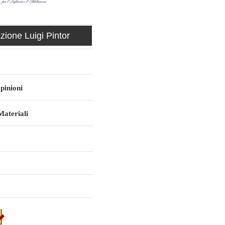
ione Luigi Pintor
pinioni
ateriali