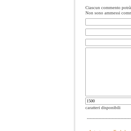
Ciascun commento potrà 
Non sono ammessi comme
caratteri disponibili
------------------------------