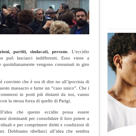
zioni, partiti, sindacati, persone.
L’eccidio
 può lasciarci indifferenti. Esso viene a
he quotidianamente vengono consumati in giro
è convinto che è ora di dire no all’ipocrisia di
questo massacro e farne un “caso unico”. Che i
commessi in posti più distanti da noi, vanno
on la stessa forza di quello di Parigi.
all’idea che questo eccidio possa essere
lassi dominanti per consolidare il loro potere a
ividuali e per comprimere diritti e condizioni di
ari. Dobbiamo ribellarci all’idea che sembra