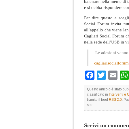
balenare nella mente di ta
e si debba rispondere con
Per dire questo e scegli
Social Forum invita tu
all’appello che viene lan
Cagliari Social Forum c
nella sede dell’USB in v
Le adesioni vanno i
cagliarisocialfor
Faceboo
Twitte
Em
Questo articolo è stato pu
classificato in
Interventi e 
tramite il feed
RSS 2.0
. Pu
sito.
Scrivi un commen