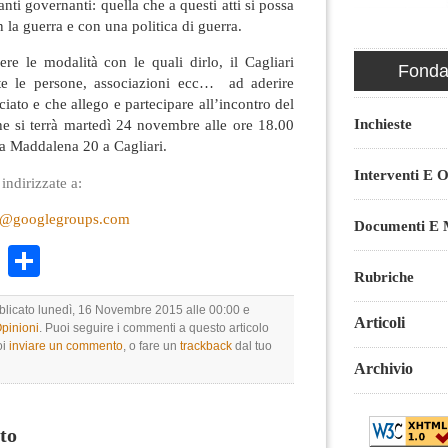
nti governanti: quella che a questi atti si possa
 la guerra e con una politica di guerra.
ere le modalità con le quali dirlo, il Cagliari
Fondaz
tte le persone, associazioni ecc… ad aderire
ciato e che allego e partecipare all’incontro del
Inchieste
he si terrà martedì 24 novembre alle ore 18.00
ia Maddalena 20 a Cagliari.
Interventi E O
ndirizzate a:
um@googlegroups.com
Documenti E M
k
r
ail
WhatsApp
Condividi
Rubriche
bblicato lunedì, 16 Novembre 2015 alle 00:00 e
Articoli
Opinioni
. Puoi seguire i commenti a questo articolo
oi
inviare un commento
, o fare un
trackback
dal tuo
Archivio
to