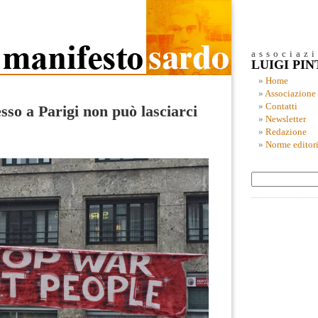
associaz
LUIGI PI
Home
Associazione
Contatti
so a Parigi non può lasciarci
Newsletter
Redazione
Norme editori