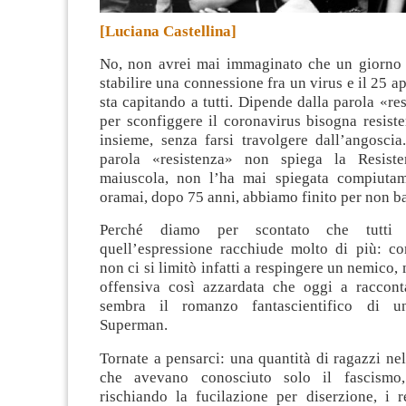
[Luciana Castellina]
No, non avrei mai immaginato che un giorno a
stabilire una connessione fra un virus e il 25 ap
sta capitando a tutti. Dipende dalla parola «re
per sconfiggere il coronavirus bisogna resister
insieme, senza farsi travolgere dall’angoscia
parola «resistenza» non spiega la Resis
maiuscola, non l’ha mai spiegata compiutam
oramai, dopo 75 anni, abbiamo finito per non ba
Perché diamo per scontato che tutti 
quell’espressione racchiude molto di più: co
non ci si limitò infatti a respingere un nemico,
offensiva così azzardata che oggi a racconta
sembra il romanzo fantascientifico di u
Superman.
Tornate a pensarci: una quantità di ragazzi nell
che avevano conosciuto solo il fascismo
rischiando la fucilazione per diserzione, i 