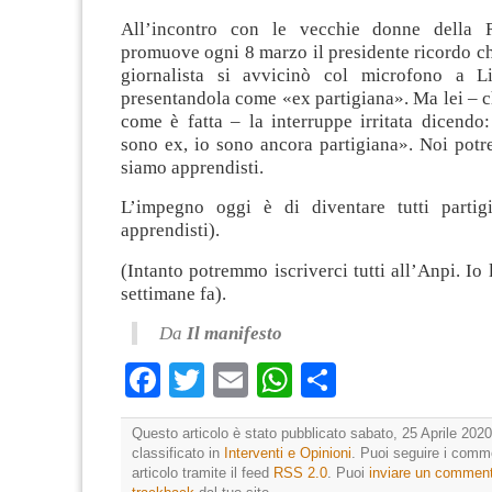
All’incontro con le vecchie donne della 
promuove ogni 8 marzo il presidente ricordo c
giornalista si avvicinò col microfono a L
presentandola come «ex partigiana». Ma lei – c
come è fatta – la interruppe irritata dicendo
sono ex, io sono ancora partigiana». Noi potr
siamo apprendisti.
L’impegno oggi è di diventare tutti partig
apprendisti).
(Intanto potremmo iscriverci tutti all’Anpi. Io 
settimane fa).
Da
Il manifesto
Facebook
Twitter
Email
WhatsApp
Condividi
Questo articolo è stato pubblicato sabato, 25 Aprile 2020
classificato in
Interventi e Opinioni
. Puoi seguire i comm
articolo tramite il feed
RSS 2.0
. Puoi
inviare un commen