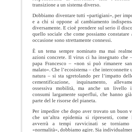
transizione a un sistema diverso.
Dobbiamo diventare tutti «partigiani», per impor
e a chi si oppone al cambiamento indispensa
diversamente. E cioè prendere sul serio il disc
quello sociale che come possiamo constatare 
occasione sono strettamente connessi.
È un tema sempre nominato ma mai realmen
azioni concrete. Il virus ci ha insegnato che
papa Francesco – «non si può rimanere sa
malato». Che l’ecosistema – che interconnette 
natura – si sta sgretolando per l’impatto dell
cementificazione, inquinamento, allevame
ossessiva mobilità, ma anche un livello in
consumi largamente superflui, che hanno gi
parte del le risorse del pianeta.
Per impedire che dopo aver trovato un buon v
che un’altra epidemia si ripresenti, come 
avverrà a tempi ravvicinati se torniamo t
«normalità», dobbiamo agire. Sia individualme