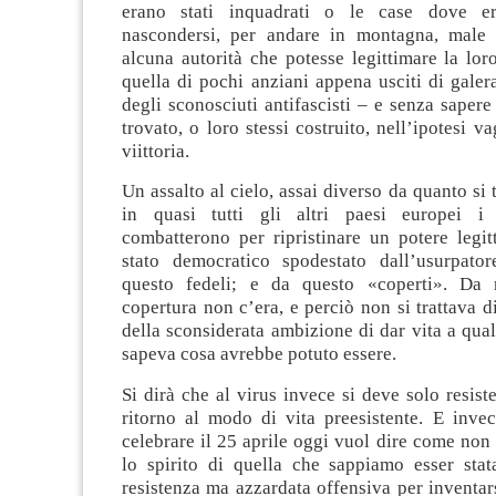
erano stati inquadrati o le case dove er
nascondersi, per andare in montagna, male 
alcuna autorità che potesse legittimare la lo
quella di pochi anziani appena usciti di galera
degli sconosciuti antifascisti – e senza saper
trovato, o loro stessi costruito, nell’ipotesi v
viittoria.
Un assalto al cielo, assai diverso da quanto si 
in quasi tutti gli altri paesi europei i 
combatterono per ripristinare un potere legit
stato democratico spodestato dall’usurpato
questo fedeli; e da questo «coperti». Da 
copertura non c’era, e perciò non si trattava d
della sconsiderata ambizione di dar vita a qua
sapeva cosa avrebbe potuto essere.
Si dirà che al virus invece si deve solo resist
ritorno al modo di vita preesistente. E inve
celebrare il 25 aprile oggi vuol dire come non 
lo spirito di quella che sappiamo esser sta
resistenza ma azzardata offensiva per inventar