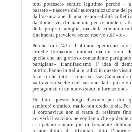
tutti potessero sentire legittimo perché – a
passato – nasceva dall’autorganizzazione del pro
dall’assunzione di una responsabilità collettiv
da donne vecchi bambini per rispondere all
della propria famiglia, ma della comunità tut
finalmente prevaleva senza riserve sull’«io».
Perché fra il ’43 e il ’45 non operarono solo l
eroiche formazioni militari, ma un ruolo d
quella che un glorioso comandante partigiano 
partigiana». L’antifascismo, l’ idea di de
nutrito, hanno in Italia le radici in questo vissut
fece sì che tutti – come scrisse Calamandrei 
«attraverso scelte che nascono dalle piccole 
protagonisti di un nuovo stato in formazione».
Ho fatto questo lungo discorso per dire q
sembrerà enfatico, ma io non credo lo sia. Per
il coronavirus non si tratta di resistere fi
arriverà il vaccino. Se vogliamo che epidemie
si ripetano sempre più di frequente dobbia
responsabilità di affrontare tutti l’enorm