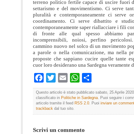
terreno politico fertile capace di uscire fuori 
settarismo e del movimentismo. Ci serve tan
pluralità e contemporaneamente ci serve or
coordinamento. Ci serve dibattito e stud
contemporaneamente saper riallacciare i fili co
di fronte alle qual spesso abbiamo parl
incomprensibili, noiosi, perfino pericolos
cammino nuovo nel solco di un movimento pop
a parole o nella comunicazione, ma nella pra
proposte che sappiano cucire quelle tante es
cuor loro desiderano una Sardegna veramente d
Facebook
Twitter
Email
WhatsApp
Condividi
Questo articolo è stato pubblicato sabato, 25 Aprile 2020
classificato in
Politiche in Sardegna
. Puoi seguire i com
articolo tramite il feed
RSS 2.0
. Puoi
inviare un commen
trackback
dal tuo sito.
Scrivi un commento