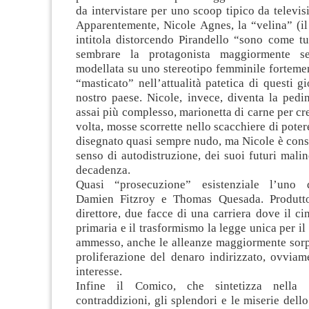
da intervistare per uno scoop tipico da televis
Apparentemente, Nicole Agnes, la “velina” (il
intitola distorcendo Pirandello “sono come t
sembrare la protagonista maggiormente se
modellata su uno stereotipo femminile forteme
“masticato” nell’attualità patetica di questi gio
nostro paese. Nicole, invece, diventa la pedi
assai più complesso, marionetta di carne per cr
volta, mosse scorrette nello scacchiere di poter
disegnato quasi sempre nudo, ma Nicole è cons
senso di autodistruzione, dei suoi futuri malin
decadenza.
Quasi “prosecuzione” esistenziale l’uno d
Damien Fitzroy e Thomas Quesada. Produtto
direttore, due facce di una carriera dove il ci
primaria e il trasformismo la legge unica per il 
ammesso, anche le alleanze maggiormente sorpr
proliferazione del denaro indirizzato, ovviam
interesse.
Infine il Comico, che sintetizza nella 
contraddizioni, gli splendori e le miserie dell