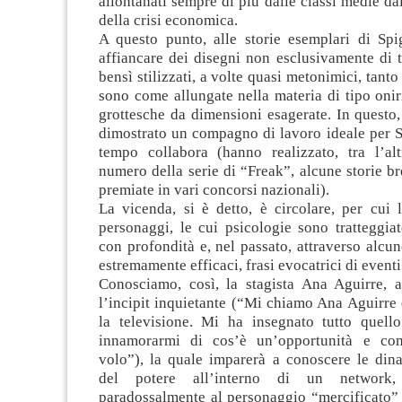
allontanati sempre di più dalle classi medie d
della crisi economica.
A questo punto, alle storie esemplari di Sp
affiancare dei disegni non esclusivamente di ta
bensì stilizzati, a volte quasi metonimici, tant
sono come allungate nella materia di tipo oni
grottesche da dimensioni esagerate. In questo
dimostrato un compagno di lavoro ideale per S
tempo collabora (hanno realizzato, tra l’al
numero della serie di “Freak”, alcune storie br
premiate in vari concorsi nazionali).
La vicenda, si è detto, è circolare, per cui 
personaggi, le cui psicologie sono tratteggiat
con profondità e, nel passato, attraverso alcun
estremamente efficaci, frasi evocatrici di eventi
Conosciamo, così, la stagista Ana Aguirre, a
l’incipit inquietante (“Mi chiamo Ana Aguirr
la televisione. Mi ha insegnato tutto quel
innamorarmi di cos’è un’opportunità e com
volo”), la quale imparerà a conoscere le din
del potere all’interno di un network, 
paradossalmente al personaggio “mercificato” d