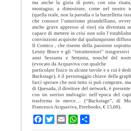
ma anche la gioia di poter, con una risata
montagna; a dimostrare, come nel nostro te
(quella reale, non la parodia o la barzelletta ras
che conosce l’umorismo pirandelliano, ovvero
anche grave appresso al riso) sia diventata u
capace di mettere in crisi non solo l’establish
convinzioni acquisite dal qualunquismo diffuso
Il Comico , che risente della passione soprattu
Lenny Bruce e gli “intrattenitori” trasgressivi
anni Sessanta e Settanta, nonché del nost
(evocato da Acquaviva con qualche
particolare fisico in alcune tavole e a cui è ded
Backstage), è il personaggio chiave della graphi
farci sperare che non tutto si può comprare, m
di Quesada, il direttore del network, è presente
con un sorriso malvagio: nell’epoca del capit
trasforma in merce… (“Backstage”, di Ma
Francesco Acquaviva, Freebooks, € 15,00).
Facebook
Twitter
Email
WhatsApp
Condividi