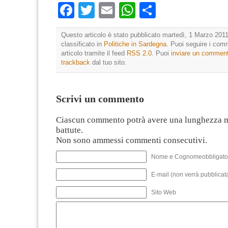
Facebook
Twitter
Email
WhatsApp
Condividi
Questo articolo è stato pubblicato martedì, 1 Marzo 2011
classificato in
Politiche in Sardegna
. Puoi seguire i com
articolo tramite il feed
RSS 2.0
. Puoi
inviare un commen
trackback
dal tuo sito.
Scrivi un commento
Ciascun commento potrà avere una lunghezza 
battute.
Non sono ammessi commenti consecutivi.
Nome e Cognomeobbligato
E-mail (non verrà pubblicata
Sito Web