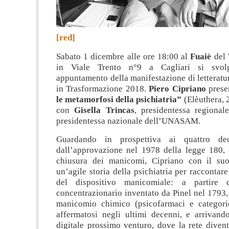
[red]
Sabato 1 dicembre alle ore 18:00 al
Fuaiè
del 
in Viale Trento n°9 a Cagliari si svol
appuntamento della manifestazione di letteratur
in Trasformazione 2018.
Piero Cipriano
prese
le metamorfosi della psichiatria”
(Elèuthera, 
con
Gisella Trincas
, presidentessa regiona
presidentessa nazionale dell’UNASAM
.
Guardando in prospettiva ai quattro dec
dall’approvazione nel 1978 della legge 180, 
chiusura dei manicomi, Cipriano con il suo
un’agile storia della psichiatria per raccontar
del dispositivo manicomiale: a partire 
concentrazionario inventato da Pinel nel 1793,
manicomio chimico (psicofarmaci e categori
affermatosi negli ultimi decenni, e arrivan
digitale prossimo venturo, dove la rete divent