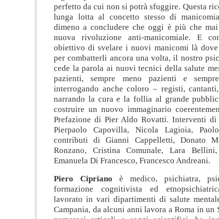
perfetto da cui non si potrà sfuggire. Questa ri
lunga lotta al concetto stesso di manicomia
dimeno a concludere che oggi è più che mai
nuova rivoluzione anti-manicomiale. E con
obiettivo di svelare i nuovi manicomi là dove
per combatterli ancora una volta, il nostro psic
cede la parola ai nuovi tecnici della salute me
pazienti, sempre meno pazienti e sempre
interrogando anche coloro – registi, cantanti,
narrando la cura e la follia al grande pubbli
costruire un nuovo immaginario coerentement
Prefazione di Pier Aldo Rovatti. Interventi di
Pierpaolo Capovilla, Nicola Lagioia, Paol
contributi di Gianni Cappelletti, Donato M
Ronzano, Cristina Comunale, Lara Bellini, 
Emanuela Di Francesco, Francesco Andreani.
Piero Cipriano
è medico, psichiatra, psic
formazione cognitivista ed etnopsichiatr
lavorato in vari dipartimenti di salute mentale
Campania, da alcuni anni lavora a Roma in un 