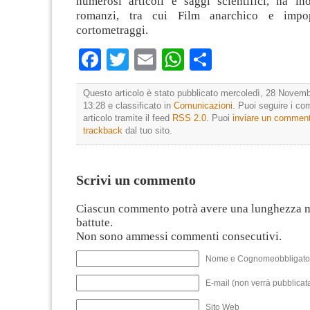
numerosi articoli e saggi scientifici, ha ino
romanzi, tra cui Film anarchico e impop
cortometraggi.
Facebook
Twitter
Email
WhatsApp
Condividi
Questo articolo è stato pubblicato mercoledì, 28 Novemb
13:28 e classificato in
Comunicazioni
. Puoi seguire i c
articolo tramite il feed
RSS 2.0
. Puoi
inviare un commen
trackback
dal tuo sito.
Scrivi un commento
Ciascun commento potrà avere una lunghezza 
battute.
Non sono ammessi commenti consecutivi.
Nome e Cognomeobbligato
E-mail (non verrà pubblicata
Sito Web