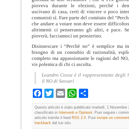
pioveva durante le elezioni, perché i dem
uscivano di casa, certi di vincere o poco inter
comunisti sì. Fare parte del comitato del “Perch
che andare a votare non deve essere difficoltos
altrimenti ci penseranno gli altri, e pace. S
pioverà, facciamoci un pensierino.
Disinnescare i “Perchè no” è semplice ma i
bisogno di un connubio di razionalità, esp
completo ma appassionante le ragioni del NO, 
vis polemica di chi ci ascolta.
Leandro Cossu è il rappresentante degli 
il NO di Sassari
Facebook
Twitter
Email
WhatsApp
Condividi
Questo articolo è stato pubblicato martedì, 1 Novembre 
classificato in
Interventi e Opinioni
. Puoi seguire i comm
articolo tramite il feed
RSS 2.0
. Puoi
inviare un commen
trackback
dal tuo sito.