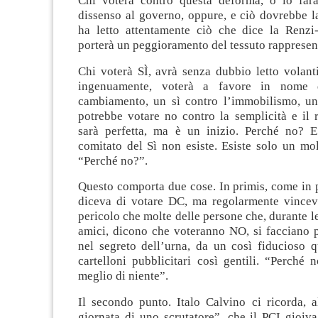
Chi voterà contro questa deforma, o lo far
dissenso al governo, oppure, e ciò dovrebbe l
ha letto attentamente ciò che dice la Renzi
porterà un peggioramento del tessuto rappresen
Chi voterà SÌ, avrà senza dubbio letto volanti
ingenuamente, voterà a favore in nome 
cambiamento, un sì contro l’immobilismo, un
potrebbe votare no contro la semplicità e il 
sarà perfetta, ma è un inizio. Perché no? 
comitato del Sì non esiste. Esiste solo un mo
“Perché no?”.
Questo comporta due cose. In primis, come in 
diceva di votare DC, ma regolarmente vinceva,
pericolo che molte delle persone che, durante le
amici, dicono che voteranno NO, si facciano p
nel segreto dell’urna, da un così fiducioso q
cartelloni pubblicitari così gentili. “Perché
meglio di niente”.
Il secondo punto. Italo Calvino ci ricorda, a
giornata di uno scrutatore”, che il PCI gioiv