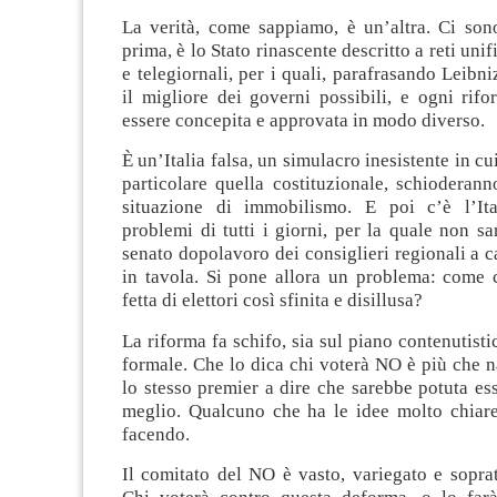
La verità, come sappiamo, è un’altra. Ci sono
prima, è lo Stato rinascente descritto a reti unif
e telegiornali, per i quali, parafrasando Leibni
il migliore dei governi possibili, e ogni rif
essere concepita e approvata in modo diverso.
È un’Italia falsa, un simulacro inesistente in cui
particolare quella costituzionale, schioderann
situazione di immobilismo. E poi c’è l’Ita
problemi di tutti i giorni, per la quale non sa
senato dopolavoro dei consiglieri regionali a c
in tavola. Si pone allora un problema: come 
fetta di elettori così sfinita e disillusa?
La riforma fa schifo, sia sul piano contenutisti
formale. Che lo dica chi voterà NO è più che n
lo stesso premier a dire che sarebbe potuta esse
meglio. Qualcuno che ha le idee molto chiare
facendo.
Il comitato del NO è vasto, variegato e sopratt