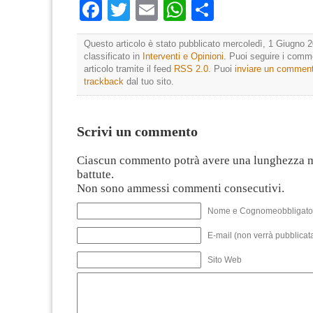
Facebook
Twitter
Email
WhatsApp
Condividi
Questo articolo è stato pubblicato mercoledì, 1 Giugno 2
classificato in
Interventi e Opinioni
. Puoi seguire i comm
articolo tramite il feed
RSS 2.0
. Puoi
inviare un commen
trackback
dal tuo sito.
Scrivi un commento
Ciascun commento potrà avere una lunghezza 
battute.
Non sono ammessi commenti consecutivi.
Nome e Cognomeobbligato
E-mail (non verrà pubblicata
Sito Web