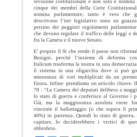
revisione costituzionale e non solo e nomina 
cinque dei membri della Corte Costituzionale
nomina parlamentare; tanto è vero che gl
descrivono l’iter legislativo sono un guazz
persino dei peggiori regolamenti parlamenta
che devono regolare il traffico delle leggi e 
fra la Camera e il nuovo Senato.
E’ proprio il Sì che rende il paese non riform
Benigni, perché l’insieme di deforma cost
Italicum trasforma la nostra in una democrazia 
il sistema in una oligarchia dove si può g
minoranza di voti moltiplicati da un premi
finora. Infine: prendiamo un articolo chiave. I
78 : “La Camera dei deputati delibera a maggi
lo stato di guerra e conferisce al Governo i p
Già, ma la maggioranza assoluta viene forn
vincente il ballottaggio (o che supera il pri
40%) in partenza. Quindi lo stato di guerra,
capitare, lo deciderebbero i vertici di que
obbrobrio.