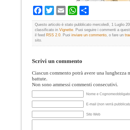
Facebook
Twitter
Email
WhatsApp
Condividi
Questo articolo è stato pubblicato mercoledì, 1 Luglio 20
classificato in
Vignette
. Puoi seguire i commenti a questo
il feed
RSS 2.0
. Puoi
inviare un commento
, o fare un
tr
sito.
Scrivi un commento
Ciascun commento potrà avere una lunghezza 
battute.
Non sono ammessi commenti consecutivi.
Nome e Cognomeobbligato
E-mail (non verrà pubblicata
Sito Web