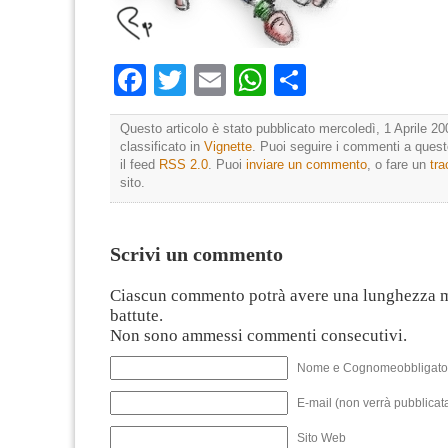
Facebook
Twitter
Email
WhatsApp
Condividi
Questo articolo è stato pubblicato mercoledì, 1 Aprile 20
classificato in
Vignette
. Puoi seguire i commenti a questo
il feed
RSS 2.0
. Puoi
inviare un commento
, o fare un
tr
sito.
Scrivi un commento
Ciascun commento potrà avere una lunghezza 
battute.
Non sono ammessi commenti consecutivi.
Nome e Cognomeobbligato
E-mail (non verrà pubblicata
Sito Web