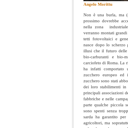
Angelo Morittu
Non è una burla, ma (q
prossimo dovrebbe accen
nella zona industrial
verranno montati grandi 
tetti fotovoltaici
e gene
nasce dopo lo scherzo gi
illusi che il futuro de
bio-carburanti e bio-
carciofeto di Roma. La r
ha infatti comportato 
zucchero europeo ed in 
zucchero sono stati abb
dei loro stabilimenti in
principali associazioni d
fabbriche e nelle campag
parte qualche piccola sc
sono spenti senza trop
sarda ha garantito per 
agricoltori, ma sopratu