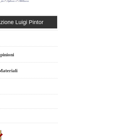
ione Luigi Pintor
pinioni
ateriali