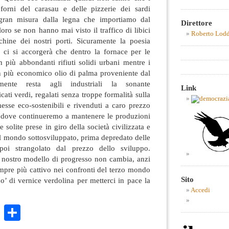
 forni del carasau e delle pizzerie dei sardi
gran misura dalla legna che importiamo dal
Direttore
oro se non hanno mai visto il traffico di libici
Roberto Lod
hine dei nostri porti. Sicuramente la poesia
ci si accorgerà che dentro la fornace per le
 più abbondanti rifiuti solidi urbani mentre i
n più economico olio di palma proveniente dal
ente resta agli industriali la sonante
Link
cati verdi, regalati senza troppe formalità sulla
esse eco-sostenibili e rivenduti a caro prezzo
ti dove continueremo a mantenere le produzioni
 solite prese in giro della società civilizzata e
del mondo sottosviluppato, prima depredato delle
oi strangolato dal prezzo dello sviluppo.
 nostro modello di progresso non cambia, anzi
mpre più cattivo nei confronti del terzo mondo
Sito
o’ di vernice verdolina per metterci in pace la
Accedi
k
r
ail
WhatsApp
Condividi