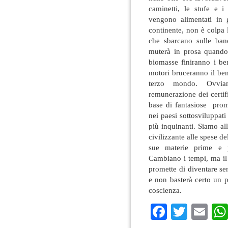
caminetti, le stufe e i
vengono alimentati in 
continente, non è colpa l
che sbarcano sulle banc
muterà in prosa quando 
biomasse finiranno i ben
motori bruceranno il be
terzo mondo. Ovviam
remunerazione dei certifi
base di fantasiose prom
nei paesi sottosviluppa
più inquinanti. Siamo alle
civilizzante alle spese 
sue materie prime e p
Cambiano i tempi, ma il
promette di diventare se
e non basterà certo un p
coscienza.
Faceboo
Twitte
Em