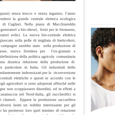
uasi) senza trucco e senza inganno, l’anno
dersi la grande centrale elettrica ecologica
e di Cagliari. Nella piana di Macchiareddu
generatori a bio-diesel, forni per le biomasse,
ratori eolici. La nuova bio-centrale elettrica
uocato sulla pelle di migliaia di bieticoltori,
lle campagne sarebbe stato nella produzione di
masse, nuova frontiera per l’ex-granaio e
idefinizione della politica agricola comunitaria
una drastica riduzione della produzione di
particolare in Italia. Gli industriali dello
ondantemente indennizzati per la riconversione
 centrali elettriche e questi in accordo con le
egli agricoltori si sono adoperati affinché nelle
ne non scoppiassero disordini, ed in effetti a
aramuccia nel Nord-Italia, gli zuccherifici si
pi clamori. Eppure la produzione saccarifera
diversi lustri un reddito interessante per gli
tto ha permesso loro quel minimo di rotazione