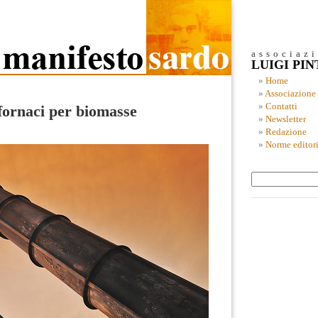
associaz
LUIGI PI
Home
Associazione
Contatti
fornaci per biomasse
Newsletter
Redazione
Norme editori