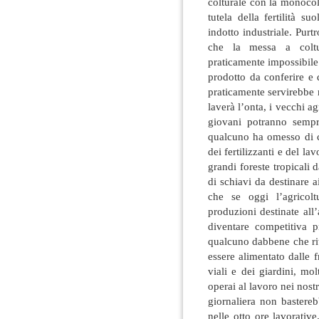
colturale con la monocol
tutela della fertilità 
indotto industriale. Purtr
che la messa a coltur
praticamente impossibile
prodotto da conferire e 
praticamente servirebbe 
laverà l’onta, i vecchi a
giovani potranno sempr
qualcuno ha omesso di co
dei fertilizzanti e del 
grandi foreste tropicali 
di schiavi da destinare a
che se oggi l’agricolt
produzioni destinate al
diventare competitiva 
qualcuno dabbene che rit
essere alimentato dalle 
viali e dei giardini, mo
operai al lavoro nei nos
giornaliera non baster
nelle otto ore lavorativ