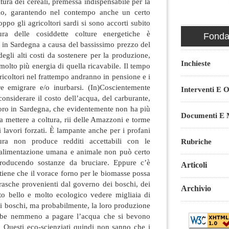
tura dei cereali, premessa indispensabile per la
suolo, garantendo nel contempo anche un certo
oppo gli agricoltori sardi si sono accorti subito
a delle cosiddette colture energetiche è
Fondaz
 in Sardegna a causa del bassissimo prezzo del
degli alti costi da sostenere per la produzione,
Inchieste
molto più energia di quella ricavabile. Il tempo
gricoltori nel frattempo andranno in pensione e i
e emigrare e/o inurbarsi. (In)Coscientemente
Interventi E O
nsiderare il costo dell’acqua, del carburante,
lavoro in Sardegna, che evidentemente non ha più
Documenti E M
da mettere a coltura, rii delle Amazzoni e torme
i lavori forzati. È lampante anche per i profani
ura non produce redditi accettabili con le
Rubriche
l’alimentazione umana e animale non può certo
producendo sostanze da bruciare. Eppure c’è
Articoli
iene che il vorace forno per le biomasse possa
frasche provenienti dal governo dei boschi, dei
Archivio
lto bello e molto ecologico vedere migliaia di
tri boschi, ma probabilmente, la loro produzione
ebbe nemmeno a pagare l’acqua che si bevono
e. Questi eco-scienziati quindi non sanno che i