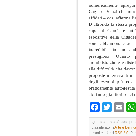
numericamente spropor
Cagliari. Spazi che non
affidati – così afferma l’
D’altronde la stessa pro
capo al Camù, è tutt’a
espositive della Cittad
sono abbandonate ad un
incredibile in un amb
prestigioso. Quanto
amministrazione e distr
alle difficoltà che devo
proposte interessanti m
degli esempi più eclata
praticamente autogestita 
abbiamo già riferito nel 
Faceboo
Twitte
Em
Questo articolo è stato pu
classificato in
Arte e beni cu
tramite il feed
RSS 2.0
. Pu