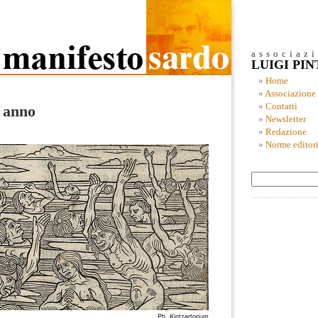
associaz
LUIGI PI
Home
Associazione
Contatti
e anno
Newsletter
Redazione
Norme editori