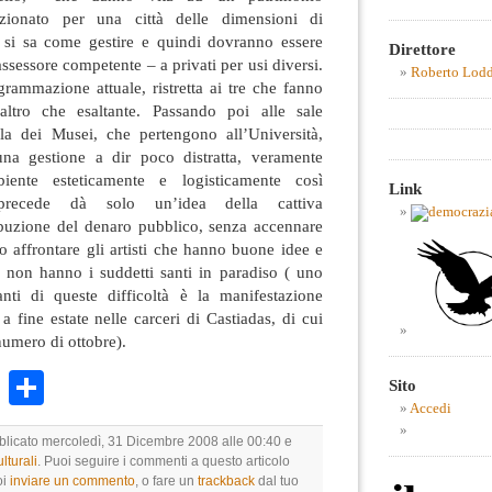
zionato per una città delle dimensioni di
 si sa come gestire e quindi dovranno essere
Direttore
assessore competente – a privati per usi diversi.
Roberto Lod
grammazione attuale, ristretta ai tre che fanno
ltro che esaltante. Passando poi alle sale
ella dei Musei, che pertengono all’Università,
a gestione a dir poco distratta, veramente
iente esteticamente e logisticamente così
Link
 precede dà solo un’idea della cattiva
ibuzione del denaro pubblico, senza accennare
no affrontare gli artisti che hanno buone idee e
a non hanno i suddetti santi in paradiso ( uno
nti di queste difficoltà è la manifestazione
a fine estate nelle carceri di Castiadas, di cui
numero di ottobre).
k
r
ail
WhatsApp
Condividi
Sito
Accedi
bblicato mercoledì, 31 Dicembre 2008 alle 00:40 e
lturali
. Puoi seguire i commenti a questo articolo
oi
inviare un commento
, o fare un
trackback
dal tuo