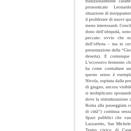
tradizionalmente cara
pronosticato Leonardo 
situazione di inzeppament
il proliferare di nuovi sp
meno interessanti. Concl
dono dell’ubiquità, sono 
peccato: ovvio che n
dell’offerta – ma in cer
presentazione della “Gio
deserta). E comunque 
L’eccessivo fermento ch
ha come contraltare un’
questo senso è esempla
Nivola, ospitata dalla pro
di giugno, ancora visibile
si moltiplicano spostand
dove la ristrutturazione
Roma alla passeggiata co
di città”) continua senz
Spazi pubblici che van
Lazzaretto, San Michele
Teatro civico di Cas