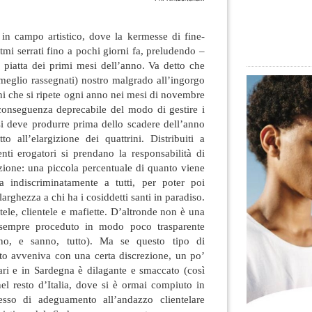
in campo artistico, dove la kermesse di fine-
tmi serrati fino a pochi giorni fa, preludendo –
 piatta dei primi mesi dell’anno. Va detto che
 meglio rassegnati) nostro malgrado
all’ingorgo
ni che si ripete ogni anno nei mesi di novembre
conseguenza deprecabile del modo di gestire i
si deve produrre prima dello scadere dell’anno
to all’elargizione dei quattrini. Distribuiti a
nti erogatori si prendano la responsabilità di
zione: una piccola percentuale di quanto viene
a indiscriminatamente a tutti, per poter poi
arghezza a chi ha i cosiddetti santi in paradiso.
tele, clientele e mafiette. D’altronde non è una
 sempre proceduto in modo poco trasparente
ano, e sanno, tutto). Ma se questo tipo di
o avveniva con una certa discrezione, un po’
ari e in Sardegna è dilagante e smaccato (così
l resto d’Italia, dove si è ormai compiuto in
cesso di adeguamento all’andazzo clientelare