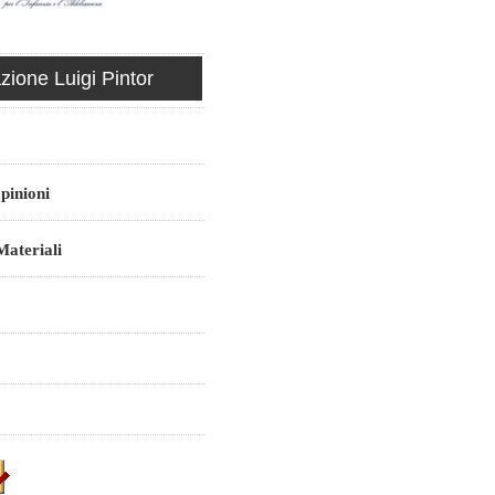
ione Luigi Pintor
pinioni
ateriali