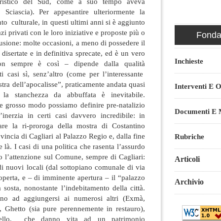
tteristico del Sud, come a suo tempo aveva
Sciascia). Per appesantire ulteriormente la
o culturale, in questi ultimi anni si è aggiunto
azi privati con le loro iniziative e proposte più o
Fondaz
usione: molte occasioni, a meno di possedere il
disertate e in definitiva sprecate, ed è un vero
Inchieste
on sempre è così – dipende dalla qualità
ti casi sì, senz’altro (come per l’interessante
stra dell’apocalisse”, praticamente andata quasi
Interventi E O
la stanchezza da abbuffata è inevitabile.
e grosso modo possiamo definire pre-natalizio
Documenti E M
inerzia in certi casi davvero incredibile: in
re la ri-proroga della mostra di Costantino
vincia di Cagliari al Palazzo Regio e, dalla fine
Rubriche
 là. I casi di una politica che rasenta l’assurdo
o l’attenzione sul Comune, sempre di Cagliari:
Articoli
 di nuovi locali (dal sottopiano comunale di via
perta, e – di imminente apertura – il “palazzo
Archivio
a sosta, nonostante l’indebitamento della città.
no ad aggiungersi ai numerosi altri (Exmà,
, Ghetto (sia pure perennemente in restauro),
tello, che danno vita ad un patrimonio