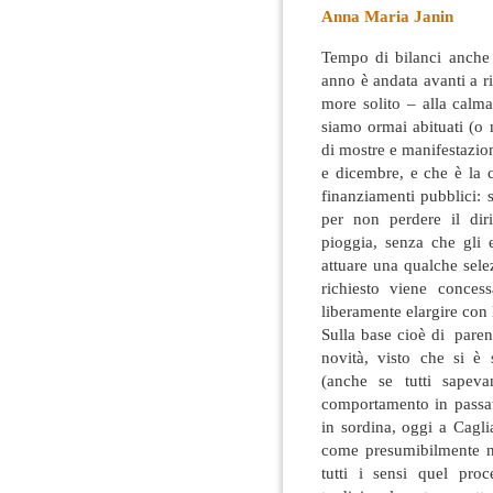
Anna Maria Janin
Tempo di bilanci anche 
anno è andata avanti a ri
more solito – alla calma
siamo ormai abituati (o
di mostre e manifestazio
e dicembre, e che è la 
finanziamenti pubblici: 
per non perdere il dirit
pioggia, senza che gli e
attuare una qualche sele
richiesto viene concess
liberamente elargire con l
Sulla base cioè di paren
novità, visto che si è
(anche se tutti sapev
comportamento in passat
in sordina, oggi a Cagli
come presumibilmente ne
tutti i sensi quel pro