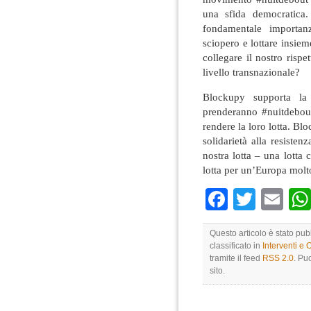
una sfida democratica
fondamentale importa
sciopero e lottare insie
collegare il nostro rispe
livello transnazionale?
Blockupy supporta la 
prenderanno #nuitdebout
rendere la loro lotta. Bl
solidarietà alla resisten
nostra lotta – una lotta 
lotta per un’Europa molt
Faceboo
Twitte
Em
Questo articolo è stato pu
classificato in
Interventi e 
tramite il feed
RSS 2.0
. Pu
sito.