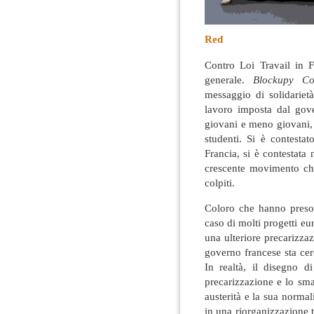
Red
Contro Loi Travail in F
generale.
Blockupy Co
messaggio di solidarietà
lavoro imposta dal gove
giovani e meno giovani, d
studenti
. Si è contestat
Francia, si è contestata
crescente movimento ch
colpiti.
Coloro che hanno preso
caso di molti progetti eu
una ulteriore precarizza
governo francese sta cer
In realtà, il disegno d
precarizzazione e lo sman
austerità e la sua norma
in una riorganizzazione t