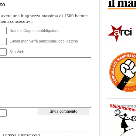
to
avere una lunghezza massima di 1500 battute.
nti consecutivi.
Nome e Cognomeobbligatorio
E-mail (non verrà pubblicata) obbligatorio
Sito Web
----------------------------------------------------------
ALTRI ARTICOLI