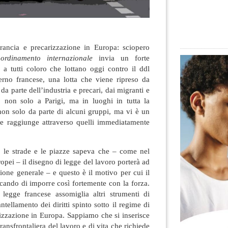
rancia e precarizzazione in Europa: sciopero
ordinamento internazionale
invia un forte
 a tutti coloro che lottano oggi contro il ddl
rno francese, una lotta che viene ripreso da
a parte dell’industria e precari, dai migranti e
o non solo a Parigi, ma in luoghi in tutta la
 non solo da parte di alcuni gruppi, ma vi è un
e raggiunge attraverso quelli immediatamente
 le strade e le piazze sapeva che – come nel
ropei – il disegno di legge del lavoro porterà ad
zione generale – e questo è il motivo per cui il
cando di imporre così fortemente con la forza.
i legge francese assomiglia altri strumenti di
tellamento dei diritti spinto sotto il regime di
lizzazione in Europa. Sappiamo che si inserisce
ransfrontaliera del lavoro e di vita che richiede