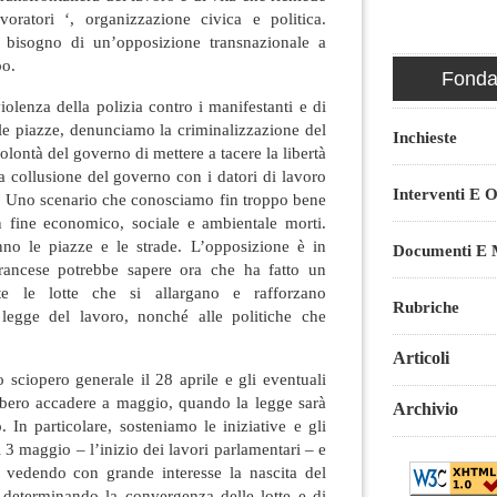
oratori ‘, organizzazione civica e politica.
bisogno di un’opposizione transnazionale a
po.
Fondaz
iolenza della polizia contro i manifestanti e di
le piazze, denunciamo la criminalizzazione del
Inchieste
lontà del governo di mettere a tacere la libertà
 collusione del governo con i datori di lavoro
Interventi E O
ia. Uno scenario che conosciamo fin troppo bene
 fine economico, sociale e ambientale morti.
nno le piazze e le strade. L’opposizione è in
Documenti E M
francese potrebbe sapere ora che ha fatto un
tte le lotte che si allargano e rafforzano
Rubriche
 legge del lavoro, nonché alle politiche che
Articoli
 sciopero generale il 28 aprile e gli eventuali
bbero accadere a maggio, quando la legge sarà
Archivio
. In particolare, sosteniamo le iniziative e gli
l 3 maggio – l’inizio dei lavori parlamentari – e
 vedendo con grande interesse la nascita del
determinando la convergenza delle lotte e di