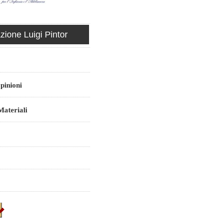
ione Luigi Pintor
pinioni
ateriali