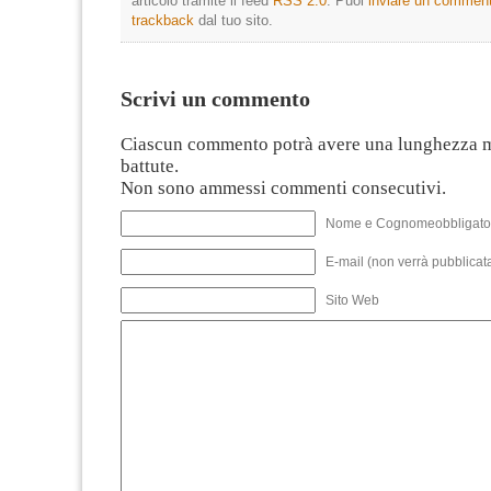
articolo tramite il feed
RSS 2.0
. Puoi
inviare un commen
trackback
dal tuo sito.
Scrivi un commento
Ciascun commento potrà avere una lunghezza 
battute.
Non sono ammessi commenti consecutivi.
Nome e Cognomeobbligato
E-mail (non verrà pubblicata
Sito Web