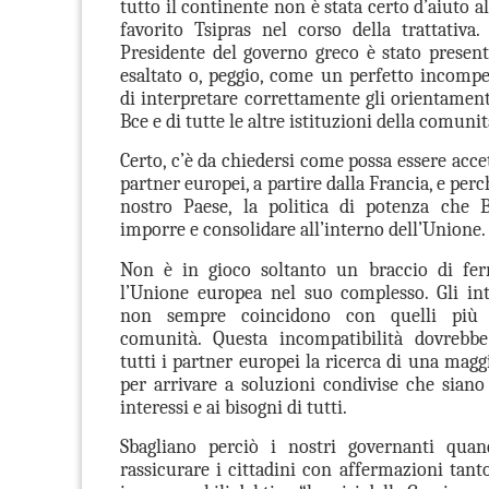
tutto il continente non è stata certo d’aiuto al
favorito Tsipras nel corso della trattativa
Presidente del governo greco è stato prese
esaltato o, peggio, come un perfetto incompe
di interpretare correttamente gli orientament
Bce e di tutte le altre istituzioni della comuni
Certo, c’è da chiedersi come possa essere accet
part­ner euro­pei, a partire dalla Fran­cia, e pe
nostro Paese, la poli­tica di potenza che B
imporre e consolidare all’interno dell’Unione.
Non è in gioco soltanto un braccio di fer
l’Unione europea nel suo complesso. Gli int
non sempre coincidono con quelli più g
comunità. Questa incompatibilità dovrebbe 
tutti i partner europei la ricerca di una mag
per arrivare a soluzioni condivise che siano 
interessi e ai bisogni di tutti.
Sbagliano perciò i nostri governanti qua
rassicurare i cittadini con affermazioni tant