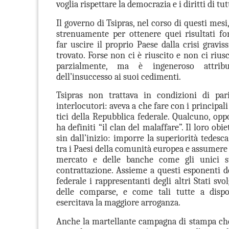
voglia rispettare la democrazia e i diritti di tutt
Il governo di Tsipras, nel corso di questi mesi
strenuamente per ottenere quei risultati f
far uscire il proprio Paese dalla crisi gravis
trovato. Forse non ci è riuscito e non ci rius
parzialmente, ma è ingeneroso attrib
dell’insuccesso ai suoi cedimenti.
Tsipras non trattava in condizioni di par
interlocutori: aveva a che fare con i prin­ci­pali
tici della Repub­blica fede­rale. Qualcuno, op
ha definiti “il clan del malaffare”. Il loro obi
sin dall’inizio: imporre la superiorità tedesca
tra i Paesi della comunità europea e assumere g
mercato e delle banche come gli unici s
contrattazione. Assieme a questi esponenti d
federale i rappresentanti degli altri Stati svo
delle comparse, e come tali tutte a dispo
esercitava la maggiore arroganza.
Anche la martellante campagna di stampa che 