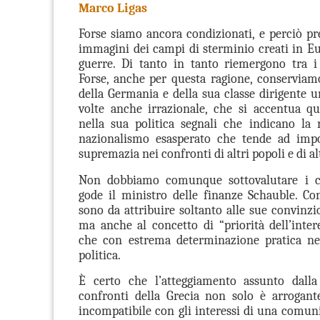
Marco Ligas
Forse siamo ancora condizionati, e perciò pre
immagini dei campi di sterminio creati in Eu
guerre. Di tanto in tanto riemergono tra i 
Forse, anche per questa ragione, conserviam
della Germania e della sua classe dirigente u
volte anche irrazionale, che si accentua q
nella sua politica segnali che indicano la 
nazionalismo esasperato che tende ad impo
supremazia nei confronti di altri popoli e di alt
Non dobbiamo comunque sottovalutare i c
gode il mini­stro delle finanze Schauble. C
sono da attri­buire soltanto alle sue con­vin­zio
ma anche al concetto di “prio­rità dell’inter
che con estrema determinazione pratica nel
politica.
È certo che l’atteggiamento assunto dall
confronti della Grecia non solo è arrogant
incompatibile con gli interessi di una comun