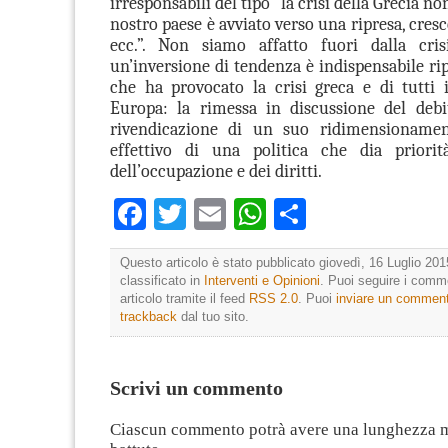
irresponsabili del tipo “la crisi della Grecia non
nostro paese è avviato verso una ripresa, cres
ecc.”. Non siamo affatto fuori dalla crisi
un’inversione di tendenza è indispensabile ri
che ha provocato la crisi greca e di tutti 
Europa: la rimessa in discussione del debi
rivendicazione di un suo ridimensionamen
effettivo di una politica che dia priori
dell’occupazione e dei diritti.
Facebook
Twitter
Email
WhatsApp
Condividi
Questo articolo è stato pubblicato giovedì, 16 Luglio 201
classificato in
Interventi e Opinioni
. Puoi seguire i comm
articolo tramite il feed
RSS 2.0
. Puoi
inviare un commen
trackback
dal tuo sito.
Scrivi un commento
Ciascun commento potrà avere una lunghezza 