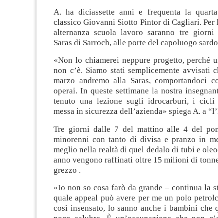
A. ha diciassette anni e frequenta la quart
classico Giovanni Siotto Pintor di Cagliari. Per l
alternanza scuola lavoro saranno tre giorni n
Saras di Sarroch, alle porte del capoluogo sardo
«Non lo chiamerei neppure progetto, perché u
non c’è. Siamo stati semplicemente avvisati c
marzo andremo alla Saras, comportandoci co
operai. In queste settimane la nostra insegnan
tenuto una lezione sugli idrocarburi, i cicli
messa in sicurezza dell’azienda» spiega A. a “l
Tre giorni dalle 7 del mattino alle 4 del pom
minorenni con tanto di divisa e pranzo in me
meglio nella realtà di quel dedalo di tubi e ole
anno vengono raffinati oltre 15 milioni di tonne
grezzo .
«Io non so cosa farò da grande – continua la 
quale appeal può avere per me un polo petrolc
così insensato, lo sanno anche i bambini che 