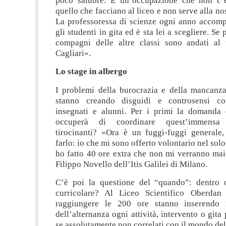
poco salubre. È un’occupazione che non c’e
quello che facciano al liceo e non serve alla no
La professoressa di scienze ogni anno accomp
gli studenti in gita ed è sta lei a scegliere. Se
compagni delle altre classi sono andati al t
Cagliari».
Lo stage in albergo
I problemi della burocrazia e della mancanza
stanno creando disguidi e controsensi c
insegnati e alunni. Per i primi la domanda 
occuperà di coordinare quest’immensa
tirocinanti? «Ora è un fuggi-fuggi generale
farlo: io che mi sono offerto volontario nel sol
ho fatto 40 ore extra che non mi verranno mai
Filippo Novello dell’Itis Galilei di Milano.
C’è poi la questione del “quando”: dentro o
curricolare? Al Liceo Scientifico Oberdan 
raggiungere le 200 ore stanno inserendo
dell’alternanza ogni attività, intervento o gita
se assolutamente non correlati con il mondo del