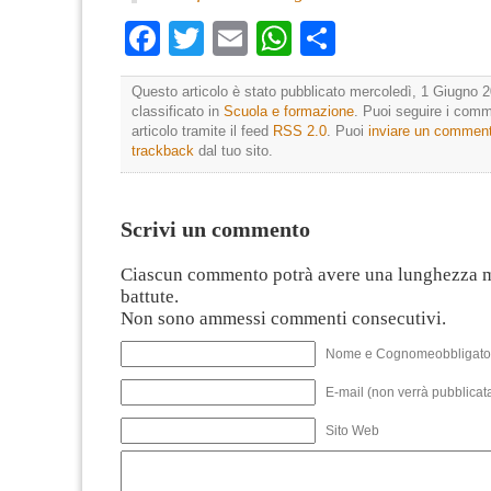
Facebook
Twitter
Email
WhatsApp
Condividi
Questo articolo è stato pubblicato mercoledì, 1 Giugno 2
classificato in
Scuola e formazione
. Puoi seguire i comm
articolo tramite il feed
RSS 2.0
. Puoi
inviare un commen
trackback
dal tuo sito.
Scrivi un commento
Ciascun commento potrà avere una lunghezza 
battute.
Non sono ammessi commenti consecutivi.
Nome e Cognomeobbligato
E-mail (non verrà pubblicata
Sito Web