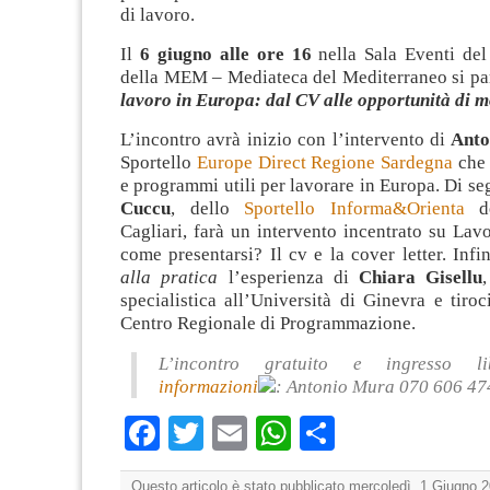
di lavoro.
Il
6 giugno alle ore 16
nella Sala Eventi de
della MEM – Mediateca del Mediterraneo si pa
lavoro in Europa: dal CV alle opportunità di mo
L’incontro avrà inizio con l’intervento di
Anto
Sportello
Europe Direct Regione Sardegna
che 
e programmi utili per lavorare in Europa. Di s
Cuccu
, dello
Sportello Informa&Orienta
de
Cagliari, farà un intervento incentrato su Lav
come presentarsi? Il cv e la cover letter. Infi
alla pratica
l’esperienza di
Chiara Gisellu
specialistica all’Università di Ginevra e tiroc
Centro Regionale di Programmazione.
L’incontro gratuito e ingresso 
informazioni
: Antonio Mura 070 606 47
Facebook
Twitter
Email
WhatsApp
Condividi
Questo articolo è stato pubblicato mercoledì, 1 Giugno 2