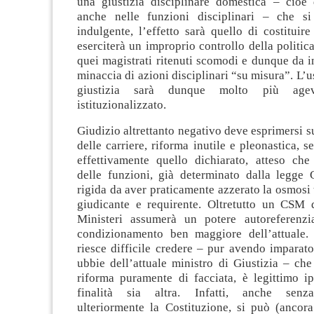
una giustizia disciplinare domestica – cioè
anche nelle funzioni disciplinari – che si
indulgente, l’effetto sarà quello di costitui
eserciterà un improprio controllo della politica
quei magistrati ritenuti scomodi e dunque da i
minaccia di azioni disciplinari “su misura”. L’u
giustizia sarà dunque molto più age
istituzionalizzato.
Giudizio altrettanto negativo deve esprimersi s
delle carriere, riforma inutile e pleonastica, s
effettivamente quello dichiarato, atteso che
delle funzioni, già determinato dalla legge C
rigida da aver praticamente azzerato la osmosi 
giudicante e requirente. Oltretutto un CSM d
Ministeri assumerà un potere autoreferenzi
condizionamento ben maggiore dell’attuale.
riesce difficile credere – pur avendo imparat
ubbie dell’attuale ministro di Giustizia – che 
riforma puramente di facciata, è legittimo ip
finalità sia altra. Infatti, anche senz
ulteriormente la Costituzione, si può (ancor