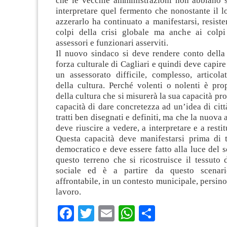
che le vecchie amministrazioni non abbiano 
interpretare quel fermento che nonostante il lo
azzerarlo ha continuato a manifestarsi, resist
colpi della crisi globale ma anche ai colpi
assessori e funzionari asserviti.
Il nuovo sindaco si deve rendere conto della 
forza culturale di Cagliari e quindi deve capire
un assessorato difficile, complesso, articol
della cultura. Perché volenti o nolenti è pro
della cultura che si misurerà la sua capacità pro
capacità di dare concretezza ad un’idea di citt
tratti ben disegnati e definiti, ma che la nuova
deve riuscire a vedere, a interpretare e a restitu
Questa capacità deve manifestarsi prima di tu
democratico e deve essere fatto alla luce del s
questo terreno che si ricostruisce il tessuto d
sociale ed è a partire da questo scenar
affrontabile, in un contesto municipale, persino
lavoro.
Facebook
Twitter
Email
WhatsApp
Condividi