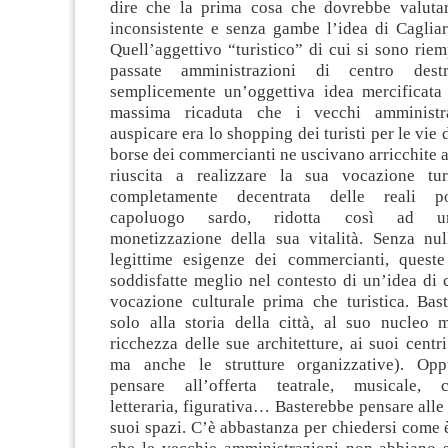
dire che la prima cosa che dovrebbe valuta
inconsistente e senza gambe l’idea di Cagliari 
Quell’aggettivo “turistico” di cui si sono riem
passate amministrazioni di centro dest
semplicemente un’oggettiva idea mercificata 
massima ricaduta che i vecchi amministr
auspicare era lo shopping dei turisti per le vie d
borse dei commercianti ne uscivano arricchite al
riuscita a realizzare la sua vocazione tur
completamente decentrata delle reali po
capoluogo sardo, ridotta così ad un
monetizzazione della sua vitalità. Senza null
legittime esigenze dei commercianti, quest
soddisfatte meglio nel contesto di un’idea di 
vocazione culturale prima che turistica. Bas
solo alla storia della città, al suo nucleo m
ricchezza delle sue architetture, ai suoi centri 
ma anche le strutture organizzative). Opp
pensare all’offerta teatrale, musicale, ci
letteraria, figurativa… Basterebbe pensare alle 
suoi spazi. C’è abbastanza per chiedersi come è