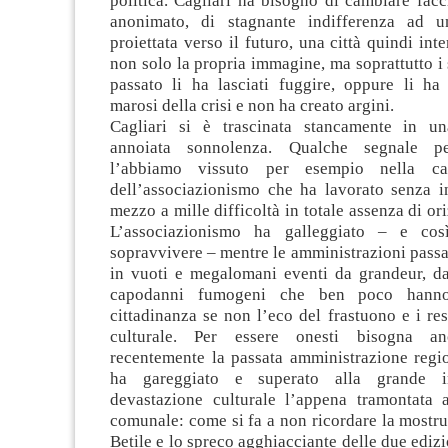
politica. Cagliari ha bisogno di cambiare fac
anonimato, di stagnante indifferenza ad un
proiettata verso il futuro, una città quindi int
non solo la propria immagine, ma soprattutto i s
passato li ha lasciati fuggire, oppure li ha
marosi della crisi e non ha creato argini.
Cagliari si è trascinata stancamente in un
annoiata sonnolenza. Qualche segnale pe
l’abbiamo vissuto per esempio nella capi
dell’associazionismo che ha lavorato senza in
mezzo a mille difficoltà in totale assenza di ori
L’associazionismo ha galleggiato – e cos
sopravvivere – mentre le amministrazioni passa
in vuoti e megalomani eventi da grandeur, da
capodanni fumogeni che ben poco hanno 
cittadinanza se non l’eco del frastuono e i res
culturale. Per essere onesti bisogna a
recentemente la passata amministrazione regio
ha gareggiato e superato alla grande i
devastazione culturale l’appena tramontata 
comunale: come si fa a non ricordare la mostruo
Betile e lo spreco agghiacciante delle due edizi