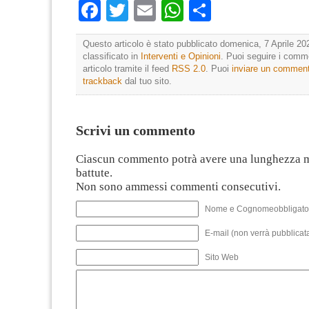
Facebook
Twitter
Email
WhatsApp
Condividi
Questo articolo è stato pubblicato domenica, 7 Aprile 20
classificato in
Interventi e Opinioni
. Puoi seguire i comm
articolo tramite il feed
RSS 2.0
. Puoi
inviare un commen
trackback
dal tuo sito.
Scrivi un commento
Ciascun commento potrà avere una lunghezza 
battute.
Non sono ammessi commenti consecutivi.
Nome e Cognomeobbligato
E-mail (non verrà pubblicata
Sito Web