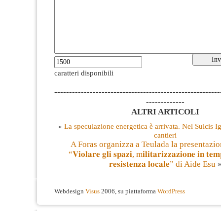
caratteri disponibili
--------------------------------------------------------
-------------
ALTRI ARTICOLI
«
La speculazione energetica è arrivata. Nel Sulcis I
cantieri
A Foras organizza a Teulada la presentazio
“𝐕𝐢𝐨𝐥𝐚𝐫𝐞 𝐠𝐥𝐢 𝐬𝐩𝐚𝐳𝐢, m𝐢𝐥𝐢𝐭𝐚𝐫𝐢𝐳𝐳𝐚𝐳𝐢𝐨𝐧𝐞 𝐢𝐧 𝐭𝐞
𝐫𝐞𝐬𝐢𝐬𝐭𝐞𝐧𝐳𝐚 𝐥𝐨𝐜𝐚𝐥𝐞” di Aide Esu
Webdesign
Visus
2006, su piattaforma
WordPress