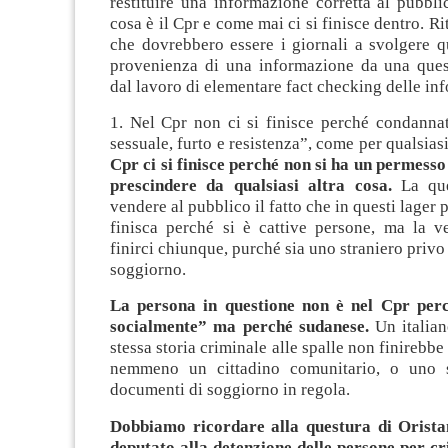
restituire una informazione corretta al pubbl
cosa è il Cpr e come mai ci si finisce dentro. R
che dovrebbero essere i giornali a svolgere q
provenienza di una informazione da una que
dal lavoro di elementare fact checking delle in
1. Nel Cpr non ci si finisce perché condannat
sessuale, furto e resistenza”, come per qualsiasi
Cpr ci si finisce perché non si ha un permesso
prescindere da qualsiasi altra cosa.
La que
vendere al pubblico il fatto che in questi lager p
finisca perché si è cattive persone, ma la v
finirci chiunque, purché sia uno straniero privo
soggiorno.
La persona in questione non è nel Cpr perc
socialmente” ma perché sudanese.
Un italian
stessa storia criminale alle spalle non finirebbe
nemmeno un cittadino comunitario, o uno s
documenti di soggiorno in regola.
Dobbiamo ricordare alla questura di Orista
deputato alla detenzione delle persone per cr