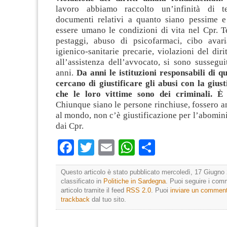
lavoro abbiamo raccolto un’infinità di t
documenti relativi a quanto siano pessime 
essere umano le condizioni di vita nel Cpr. T
pestaggi, abuso di psicofarmaci, cibo avari
igienico-sanitarie precarie, violazioni del diri
all’assistenza dell’avvocato, si sono sussegui
anni.
Da anni le istituzioni responsabili di q
cercano di giustificare gli abusi con la giust
che le loro vittime sono dei criminali. È 
Chiunque siano le persone rinchiuse, fossero a
al mondo, non c’è giustificazione per l’abomin
dai Cpr.
Facebook
Twitter
Email
WhatsApp
Condividi
Questo articolo è stato pubblicato mercoledì, 17 Giugno 
classificato in
Politiche in Sardegna
. Puoi seguire i com
articolo tramite il feed
RSS 2.0
. Puoi
inviare un commen
trackback
dal tuo sito.