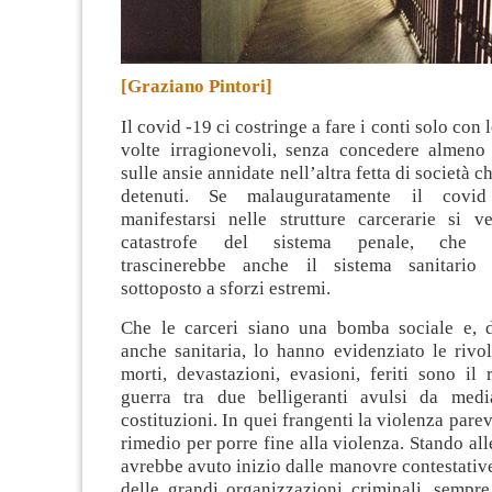
[Graziano Pintori]
Il covid -19 ci costringe a fare i conti solo con l
volte irragionevoli, senza concedere almeno 
sulle ansie annidate nell’altra fetta di società ch
detenuti
. Se malauguratamente il covid
manifestarsi nelle strutture carcerarie si ve
catastrofe del sistema penale, che in
trascinerebbe anche il sistema sanitario 
sottoposto a sforzi estremi.
Che le carceri siano una bomba sociale e, d
anche sanitaria, lo hanno evidenziato le rivol
morti, devastazioni, evasioni, feriti sono il 
guerra tra due belligeranti avulsi da medi
costituzioni. In quei frangenti la violenza pare
rimedio per porre fine alla violenza. Stando all
avrebbe avuto inizio dalle manovre contestative
delle grandi organizzazioni criminali, sempre