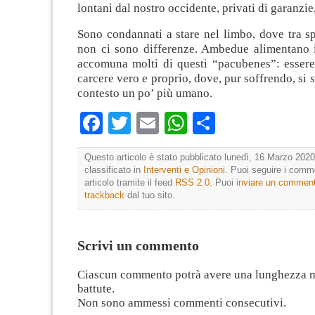
lontani dal nostro occidente, privati di garanzie, 
Sono condannati a stare nel limbo, dove tra s
non ci sono differenze. Ambedue alimentano i
accomuna molti di questi “pacubenes”: essere 
carcere vero e proprio, dove, pur soffrendo, si 
contesto un po’ più umano.
Facebook
Twitter
Email
WhatsApp
Condividi
Questo articolo è stato pubblicato lunedì, 16 Marzo 2020
classificato in
Interventi e Opinioni
. Puoi seguire i comm
articolo tramite il feed
RSS 2.0
. Puoi
inviare un commen
trackback
dal tuo sito.
Scrivi un commento
Ciascun commento potrà avere una lunghezza 
battute.
Non sono ammessi commenti consecutivi.