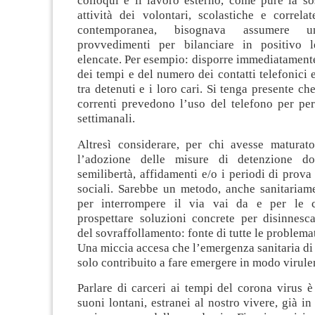
colloqui e il lavoro esterno, come pure la so
attività dei volontari, scolastiche e correlate
contemporanea, bisognava assumere 
provvedimenti per bilanciare in positivo l
elencate. Per esempio: disporre immediatament
dei tempi e del numero dei contatti telefonici 
tra detenuti e i loro cari. Si tenga presente ch
correnti prevedono l’uso del telefono per per
settimanali.
Altresì considerare, per chi avesse maturato
l’adozione delle misure di detenzione do
semilibertà, affidamenti e/o i periodi di prova 
sociali. Sarebbe un metodo, anche sanitariame
per interrompere il via vai da e per le ca
prospettare soluzioni concrete per disinnesca
del sovraffollamento: fonte di tutte le problema
Una miccia accesa che l’emergenza sanitaria di 
solo contribuito a fare emergere in modo virule
Parlare di carceri ai tempi del corona virus 
suoni lontani, estranei al nostro vivere, già in