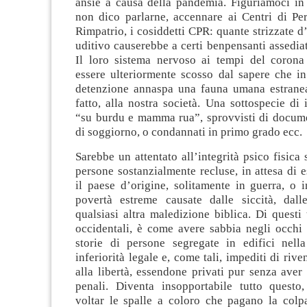
ansie a causa della pandemia. Figuriamoci in 
non dico parlarne, accennare ai Centri di Pe
Rimpatrio, i cosiddetti CPR: quante strizzate d’
uditivo causerebbe a certi benpensanti assediat
Il loro sistema nervoso ai tempi del coron
essere ulteriormente scosso dal sapere che in
detenzione annaspa una fauna umana estrane
fatto, alla nostra società. Una sottospecie di 
“su burdu e mamma rua”, sprovvisti di docume
di soggiorno, o condannati in primo grado ecc.
Sarebbe un attentato all’integrità psico fisica 
persone sostanzialmente recluse, in attesa di 
il paese d’origine, solitamente in guerra, o 
povertà estreme causate dalle siccità, dal
qualsiasi altra maledizione biblica. Di questi 
occidentali, è come avere sabbia negli occhi 
storie di persone segregate in edifici nell
inferiorità legale e, come tali, impediti di riven
alla libertà, essendone privati pur senza ave
penali. Diventa insopportabile tutto questo
voltar le spalle a coloro che pagano la colpa