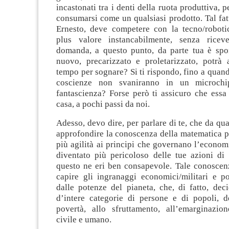
incastonati tra i denti della ruota produttiva, p
consumarsi come un qualsiasi prodotto. Tal fa
Ernesto, deve competere con la tecno/robot
plus valore instancabilmente, senza riceve
domanda, a questo punto, da parte tua è sp
nuovo, precarizzato e proletarizzato, potrà 
tempo per sognare? Si ti rispondo, fino a quand
coscienze non svaniranno in un microchi
fantascienza? Forse però ti assicuro che essa 
casa, a pochi passi da noi.
Adesso, devo dire, per parlare di te, che da qua
approfondire la conoscenza della matematica p
più agilità ai principi che governano l’econom
diventato più pericoloso delle tue azioni di 
questo ne eri ben consapevole. Tale conoscenz
capire gli ingranaggi economici/militari e po
dalle potenze del pianeta, che, di fatto, dec
d’intere categorie di persone e di popoli, de
povertà, allo sfruttamento, all’emarginazio
civile e umano.