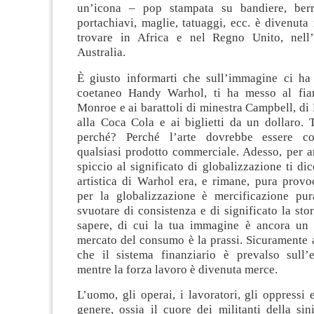
un’icona – pop stampata su bandiere, berre
portachiavi, maglie, tatuaggi, ecc. è divenut
trovare in Africa e nel Regno Unito, nell
Australia.
È giusto informarti che sull’immagine ci ha 
coetaneo Handy Warhol, ti ha messo al fia
Monroe e ai barattoli di minestra Campbell, d
alla Coca Cola e ai biglietti da un dollaro. 
perché? Perché l’arte dovrebbe essere c
qualsiasi prodotto commerciale. Adesso, per a
spiccio al significato di globalizzazione ti dic
artistica di Warhol era, e rimane, pura provo
per la globalizzazione è mercificazione pu
svuotare di consistenza e di significato la stori
sapere, di cui la tua immagine è ancora un 
mercato del consumo è la prassi. Sicuramente a
che il sistema finanziario è prevalso sull’
mentre la forza lavoro è divenuta merce.
L’uomo, gli operai, i lavoratori, gli oppressi e
genere, ossia il cuore dei militanti della sini