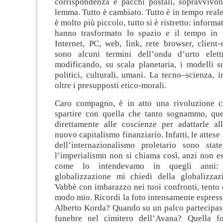
corrispondenza e pacchi postali, sopravvivo
lemma. Tutto è cambiato. Tutto è in tempo real
è molto più piccolo, tutto si è ristretto: informa
hanno trasformato lo spazio e il tempo in m
Internet, PC, web, link, rete browser, client
sono alcuni termini dell’onda d’urto elett
modificando, su scala planetaria, i modelli s
politici, culturali, umani. La tecno–scienza, i
oltre i presupposti etico-morali.
Caro compagno, è in atto una rivoluzione c
spartire con quella che tanto sognammo, que
direttamente alle coscienze per adattarle al
nuovo capitalismo finanziario. Infatti, le attese 
dell’internazionalismo proletario sono stat
l’imperialismo non si chiama così, anzi non es
come lo intendevamo in quegli anni:
globalizzazione mi chiedi della globalizza
Vabbè con imbarazzo nei tuoi confronti, tento di
modo mio. Ricordi la foto intensamente espressi
Alberto Korda? Quando su un palco partecipast
funebre nel cimitero dell’Avana? Quella fo