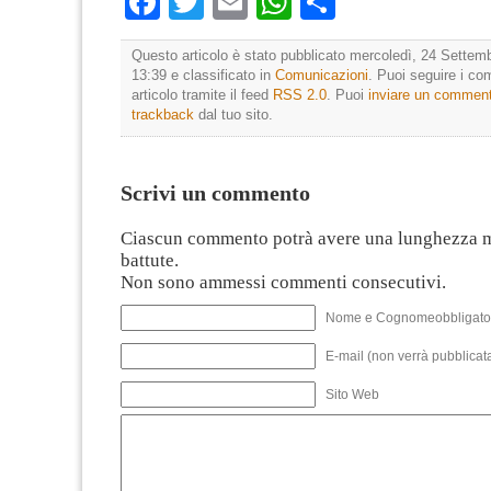
Facebook
Twitter
Email
WhatsApp
Condividi
Questo articolo è stato pubblicato mercoledì, 24 Settemb
13:39 e classificato in
Comunicazioni
. Puoi seguire i c
articolo tramite il feed
RSS 2.0
. Puoi
inviare un commen
trackback
dal tuo sito.
Scrivi un commento
Ciascun commento potrà avere una lunghezza 
battute.
Non sono ammessi commenti consecutivi.
Nome e Cognomeobbligato
E-mail (non verrà pubblicata
Sito Web