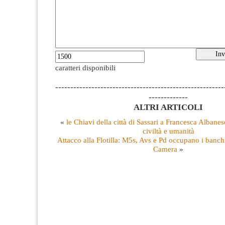
caratteri disponibili
--------------------------------------------------------
-------------
ALTRI ARTICOLI
«
le Chiavi della città di Sassari a Francesca Albanes
civiltà e umanità
Attacco alla Flotilla: M5s, Avs e Pd occupano i banch
Camera
»