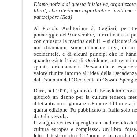
Diamo notizia di questa iniziativa, organizzata 
libro’, che riteniamo importante e invitiamo i 
partecipare (Red)
Al Piccolo Auditorium di Cagliari, per t
pomeriggio del 9 novembre, la mattinata e il p
con chiusura la mattina dell’11 – si discuterà d
noi chiamiamo sommariamente crisi, di un
occidentale, e di alcuni princìpi che lo hann
quando esiste l’idea di Occidente. Interventi n
spunti, orientamenti. Personalità e esperie
valore riunite intorno all’idea della Decadenza.
dal Tramonto dell’Occidente di Oswald Spengle
Duro, nel 1920, il giudizio di Benedetto Croce
giudicò un danno per la cultura tedesca mes
dilettantismo e ignoranza. Eppure il libro era, 
quarta edizione. Fu pubblicato in Italia solo ne
da Julius Evola.
Il viaggio dei testi spengleriani nel mondo dell
cultura europea è complesso. Un libro, forse,
letto. I testi politici (“L’uomo e la macchin