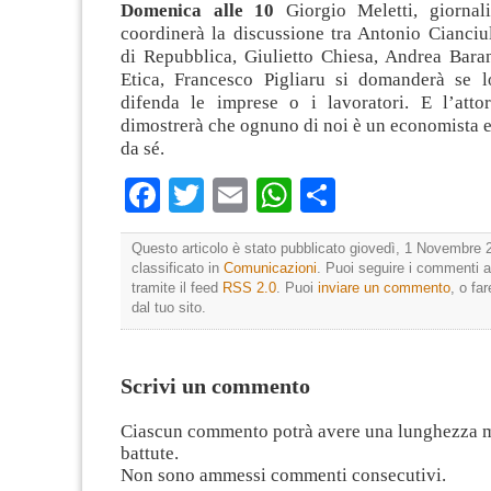
Domenica alle 10
Giorgio Meletti, giornal
coordinerà la discussione tra Antonio Cianciull
di Repubblica, Giulietto Chiesa, Andrea Bara
Etica, Francesco Pigliaru si domanderà se l
difenda le imprese o i lavoratori. E l’att
dimostrerà che ognuno di noi è un economista e
da sé.
Facebook
Twitter
Email
WhatsApp
Condividi
Questo articolo è stato pubblicato giovedì, 1 Novembre 
classificato in
Comunicazioni
. Puoi seguire i commenti a
tramite il feed
RSS 2.0
. Puoi
inviare un commento
, o fa
dal tuo sito.
Scrivi un commento
Ciascun commento potrà avere una lunghezza 
battute.
Non sono ammessi commenti consecutivi.