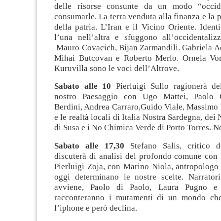
delle risorse consunte da un modo “occide
consumarle. La terra venduta alla finanza e la p
della patria. L’Iran e il Vicino Oriente. Iden
l’una nell’altra e sfuggono all’occidentalizz
Mauro Covacich, Bijan Zarmandili. Gabriela 
Mihai Butcovan e Roberto Merlo. Ornela Vor
Kuruvilla sono le voci dell’Altrove.
Sabato alle 10
Pierluigi Sullo ragionerà d
nostro Paesaggio con Ugo Mattei, Paolo C
Berdini, Andrea Carraro,Guido Viale, Massimo 
e le realtà locali di Italia Nostra Sardegna, de
di Susa e i No Chimica Verde di Porto Torres. N
Sabato alle 17,30
Stefano Salis, critico d
discuterà di analisi del profondo comune con 
Pierluigi Zoja, con Marino Niola, antropologo
oggi determinano le nostre scelte. Narrator
avviene, Paolo di Paolo, Laura Pugno e 
racconteranno i mutamenti di un mondo che 
l’iphone e però declina.