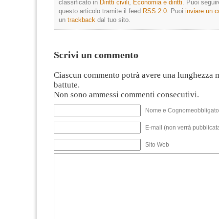
classificato in
Diritti civili
,
Economia e diritti
. Puoi segui
questo articolo tramite il feed
RSS 2.0
. Puoi
inviare un
un
trackback
dal tuo sito.
Scrivi un commento
Ciascun commento potrà avere una lunghezza 
battute.
Non sono ammessi commenti consecutivi.
Nome e Cognomeobbligato
E-mail (non verrà pubblicata
Sito Web