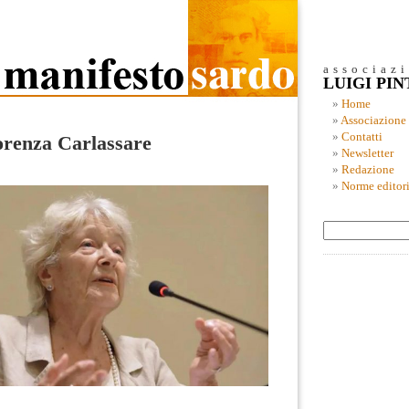
associaz
LUIGI PI
Home
Associazione
Contatti
Lorenza Carlassare
Newsletter
Redazione
Norme editori