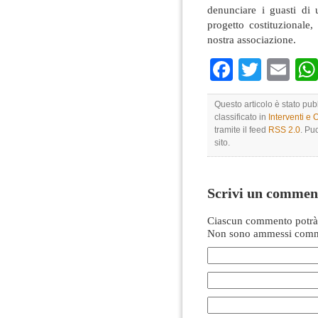
denunciare i guasti di u
progetto costituzionale
nostra associazione.
Faceboo
Twitte
Em
Questo articolo è stato pu
classificato in
Interventi e 
tramite il feed
RSS 2.0
. Pu
sito.
Scrivi un commen
Ciascun commento potrà 
Non sono ammessi comme