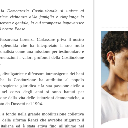
la Democrazia Costituzionale si unisce al
rime vicinanza al-la famiglia e rimpiange la
nerosa e geniale, la cui scomparsa impoverisce
l nostro Paese.
essoressa Lorenza Carlassare priva il nostro
splendida che ha interpretato il suo ruolo
zionalista come una missione per testimoniare e
generazioni i valori profondi della Costituzione
.
, divulgatrice e difensore intransigente dei beni
che la Costituzione ha attribuito al popolo
a sapienza giuridica e la sua passione civile a
i nel corso degli anni si sono battuti per
one della vita delle istituzioni democratiche, a
iato da Dossetti nel 1994.
 a fondo nella grande mobilitazione collettiva
o della riforma Renzi che avrebbe sfigurato il
italiana ed è stata attiva fino all’ultimo nel