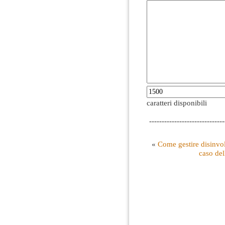
caratteri disponibili
------------------------------
«
Come gestire disinvol
caso del