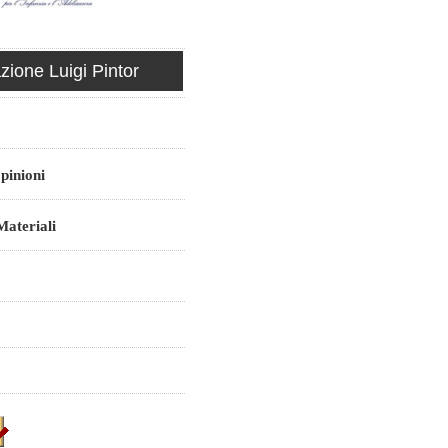
ione Luigi Pintor
pinioni
ateriali