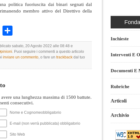
na politica fuoriuscita dai binari segnati dal
, rimanendo membro attivo del Direttivo della
Fondaz
k
r
ail
WhatsApp
Condividi
Inchieste
bblicato sabato, 20 Agosto 2022 alle 08:48 e
Opinioni
. Puoi seguire i commenti a questo articolo
Interventi E O
oi
inviare un commento
, o fare un
trackback
dal tuo
Documenti E M
to
Rubriche
avere una lunghezza massima di 1500 battute.
Articoli
nti consecutivi.
Nome e Cognomeobbligatorio
Archivio
E-mail (non verrà pubblicata) obbligatorio
Sito Web