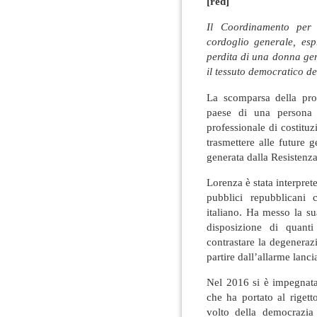
[red]
Il Coordinamento per 
cordoglio generale, esp
perdita di una donna ge
il tessuto democratico de
La scomparsa della prof
paese di una persona 
professionale di costitu
trasmettere alle future 
generata dalla Resistenza
Lorenza è stata interprete
pubblici repubblicani 
italiano. Ha messo la su
disposizione di quant
contrastare la degenerazi
partire dall’allarme lanc
Nel 2016 si è impegnata
che ha portato al rigett
volto della democrazia 