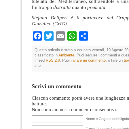
tutelato del Mediterraneo, sottraendole a una
fin troppo
distratta
quanto
premiata
.
Stefano Deliperi è il portavoce del Grupp
Giuridico (GrIG)
Facebook
Twitter
Email
WhatsApp
Condividi
Questo articolo è stato pubblicato venerdì, 19 Agosto 20
classificato in
Ambiente
. Puoi seguire i commenti a quest
il feed
RSS 2.0
. Puoi
inviare un commento
, o fare un
tr
sito.
Scrivi un commento
Ciascun commento potrà avere una lunghezza 
battute.
Non sono ammessi commenti consecutivi.
Nome e Cognomeobbligato