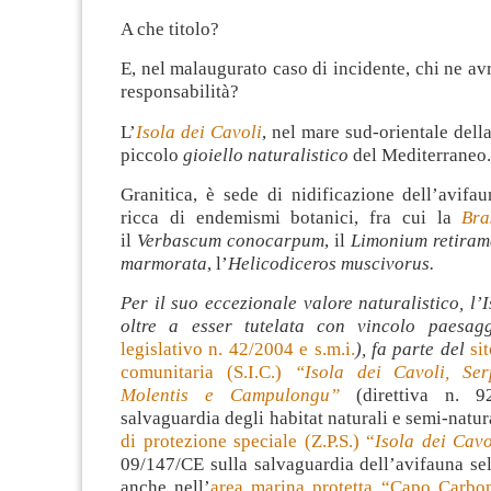
A che titolo?
E, nel malaugurato caso di incidente, chi ne av
responsabilità?
L’
Isola dei Cavoli
, nel mare sud-orientale dell
piccolo
gioiello naturalistico
del Mediterraneo.
Granitica, è sede di nidificazione dell’avifa
ricca di endemismi botanici, fra cui la
Bra
il
Verbascum conocarpum
, il
Limonium retira
marmorata
, l’
Helicodiceros muscivorus.
Per il suo eccezionale valore naturalistico, l’I
oltre a esser tutelata con vincolo paesagg
legislativo n. 42/2004 e s.m.i.
), fa parte del
si
comunitaria (S.I.C.)
“Isola dei Cavoli, Ser
Molentis e Campulongu”
(direttiva n. 92
salvaguardia degli habitat naturali e semi-natur
di protezione speciale (Z.P.S.) “
Isola dei Cavo
09/147/CE sulla salvaguardia dell’avifauna sel
anche nell’
area marina protetta “Capo Carbo