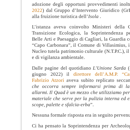
adozione degli opportuni provvedimenti inoltr
2022
) dal Gruppo d’Intervento Giuridico (GrI
alla fruizione turistica dell’
Isola
.
L’istanza aveva coinvolto Ministeri della 
Transizione Ecologica, la Soprintendenza p
Belle Arti e Paesaggio di Cagliari, la Guardia c
“Capo Carbonara”, il Comune di Villasimius, i
Nucleo tutela patrimonio culturale (N.T.P.C.), i
e di vigilanza ambientale.
Dalle pagine del quotidiano
L’Unione Sarda
(
giugno 2022) il
direttore dell’A.M.P. “C
Fabrizio Atzori
aveva subito replicato secca
che occorra sempre informarsi prima di lan
allarmi. Il Quad è un mezzo che utilizziamo per 
materiale che serve per la pulizia interna ed e
scope, palette e sfalcia-erba
”.
Nessuna formale risposta era in seguito pervenu
Ci ha pensato la Soprintendenza per Archeolog