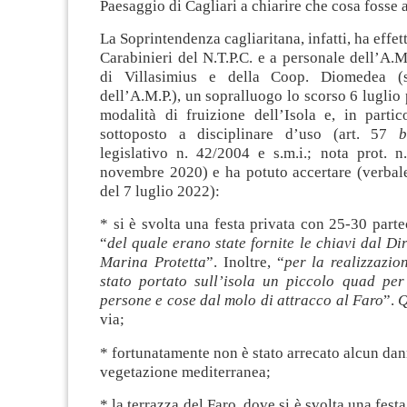
Paesaggio di Cagliari a chiarire che cosa fosse
La Soprintendenza cagliaritana, infatti, ha effet
Carabinieri del N.T.P.C. e a personale dell’A.
di Villasimius e della Coop. Diomedea (ser
dell’A.M.P.), un sopralluogo lo scorso 6 luglio 
modalità di fruizione dell’Isola e, in partic
sottoposto a disciplinare d’uso (art. 57
legislativo n. 42/2004 e s.m.i.; nota prot. 
novembre 2020) e ha potuto accertare (verbale
del 7 luglio 2022):
* si è svolta una festa privata con 25-30 parte
“
del quale erano state fornite le chiavi dal Dir
Marina Protetta
”. Inoltre, “
per la realizzazio
stato portato sull’isola un piccolo quad per 
persone e cose dal molo di attracco al Faro
”.
via;
* fortunatamente non è stato arrecato alcun dann
vegetazione mediterranea;
* la terrazza del Faro, dove si è svolta una fest