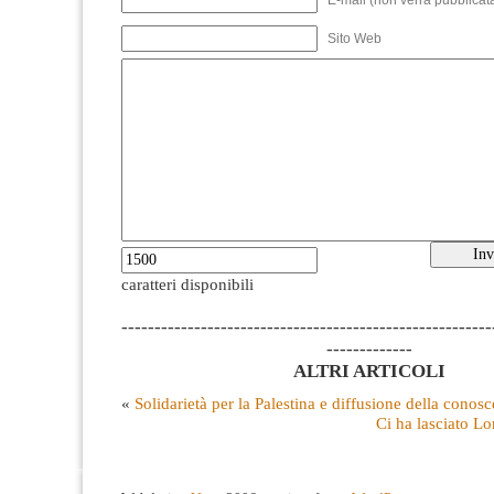
E-mail (non verrà pubblicata
Sito Web
caratteri disponibili
--------------------------------------------------------
-------------
ALTRI ARTICOLI
«
Solidarietà per la Palestina e diffusione della cono
Ci ha lasciato Lo