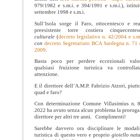
979/1982 e s.m.i. e 394/1991 e s.m.i.), istit
settembre 1998 e s.m.i.
Sull’Isola sorge il Faro, ottocentesco e re
preesistente torre costiera cinquecen
culturale
(
decreto legislativo n. 42/2004 e s.m.
con
decreto Segretariato BCA Sardegna n. 71
2009
.
Basta poco per perdere eccezionali valori 
qualsiasi fruizione turistica va controll
attenzione.
E il direttore dell’A.M.P. Fabrizio Atzori, piut
quad e faro?
Con determinazione Comune Villasimius n. 8
2022 ha avuto senza alcun problema la proroga 
direttore per altri tre anni. Complimenti!
Sarebbe davvero ora disciplinare le modali
turistica di questo vero e proprio
gioiello natu