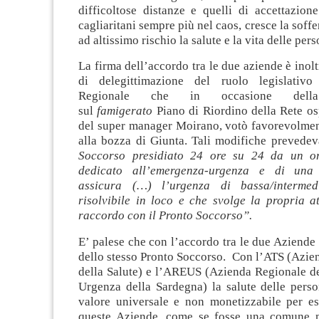
difficoltose distanze e quelli di accettazion
cagliaritani sempre più nel caos, cresce la soff
ad altissimo rischio la salute e la vita delle pers
La firma dell’accordo tra le due aziende è inolt
di delegittimazione del ruolo legislativo
Regionale che in occasione della 
sul
famigerato
Piano di Riordino della Rete os
del super manager Moirano, votò favorevolmen
alla bozza di Giunta. Tali modifiche preved
Soccorso presidiato 24 ore su 24 da un o
dedicato all’emergenza-urgenza e di una
assicura (…) l’urgenza di bassa/intermed
risolvibile in loco e che svolge la propria att
raccordo con il Pronto Soccorso”.
E’ palese che con l’accordo tra le due Aziende s
dello stesso Pronto Soccorso. Con l’ATS (Azien
della Salute) e l’AREUS (Azienda Regionale d
Urgenza della Sardegna) la salute delle perso
valore universale e non monetizzabile per ess
queste Aziende, come se fosse una comune 