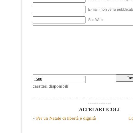
E-mail (non verrà pubblicata
Sito Web
caratteri disponibili
--------------------------------------------------------
-------------
ALTRI ARTICOLI
«
Per un Natale di libertà e dignità
Co