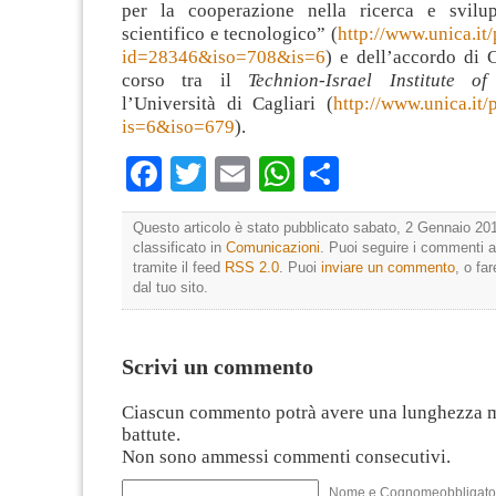
per la cooperazione nella ricerca e svilup
scientifico e tecnologico” (
http://www.unica.it
id=28346&iso=708&is=6
) e dell’accordo di 
corso tra il
Technion-Israel Institute o
l’Università di Cagliari (
http://www.unica.it/
is=6&iso=679
).
Facebook
Twitter
Email
WhatsApp
Condividi
Questo articolo è stato pubblicato sabato, 2 Gennaio 201
classificato in
Comunicazioni
. Puoi seguire i commenti a
tramite il feed
RSS 2.0
. Puoi
inviare un commento
, o fa
dal tuo sito.
Scrivi un commento
Ciascun commento potrà avere una lunghezza 
battute.
Non sono ammessi commenti consecutivi.
Nome e Cognomeobbligato