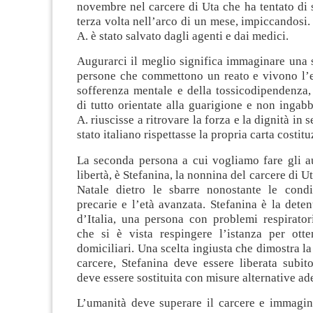
novembre nel carcere di Uta che ha tentato di s
terza volta nell’arco di un mese, impiccandosi
A. è stato salvato dagli agenti e dai medici.
Augurarci il meglio significa immaginare una s
persone che commettono un reato e vivono l’e
sofferenza mentale e della tossicodipendenza
di tutto orientate alla guarigione e non ingabb
A. riuscisse a ritrovare la forza e la dignità in s
stato italiano rispettasse la propria carta costitu
La seconda persona a cui vogliamo fare gli au
libertà, è Stefanina, la nonnina del carcere di Ut
Natale dietro le sbarre nonostante le condi
precarie e l’età avanzata. Stefanina è la dete
d’Italia, una persona con problemi respirator
che si è vista respingere l’istanza per otten
domiciliari. Una scelta ingiusta che dimostra la
carcere, Stefanina deve essere liberata subit
deve essere sostituita con misure alternative ad
L’umanità deve superare il carcere e immagin