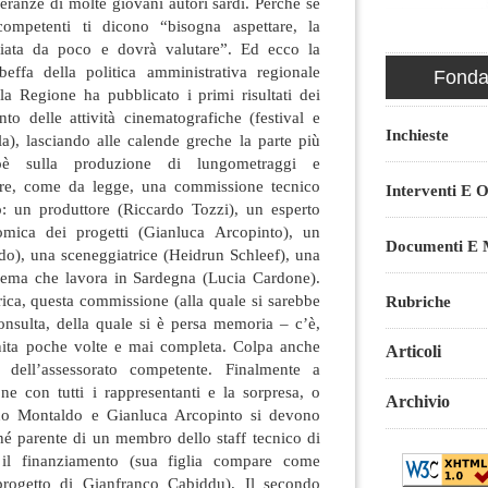
peranze di molte giovani autori sardi. Perché se
competenti ti dicono “bisogna aspettare, la
iata da poco e dovrà valutare”. Ed ecco la
effa della politica amministrativa regionale
Fondaz
 la Regione ha pubblicato i primi risultati dei
to delle attività cinematografiche (festival e
Inchieste
la), lasciando alle calende greche la parte più
ioè sulla produzione di lungometraggi e
ere, come da legge, una commissione tecnico
Interventi E O
llo: un produttore (Riccardo Tozzi), un esperto
omica dei progetti (Gianluca Arcopinto), un
Documenti E M
do), una sceneggiatrice (Heidrun Schleef), una
inema che lavora in Sardegna (Lucia Cardone).
ica, questa commissione (alla quale si sarebbe
Rubriche
onsulta, della quale si è persa memoria – c’è,
iunita poche volte e mai completa. Colpa anche
Articoli
e dell’assessorato competente. Finalmente a
ne con tutti i rappresentanti e la sorpresa, o
Archivio
ano Montaldo e Gianluca Arcopinto si devono
hé parente di un membro dello staff tecnico di
il finanziamento (sua figlia compare come
rogetto di Gianfranco Cabiddu). Il secondo