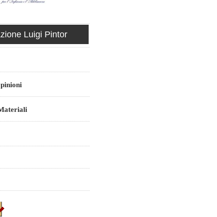
ione Luigi Pintor
pinioni
ateriali