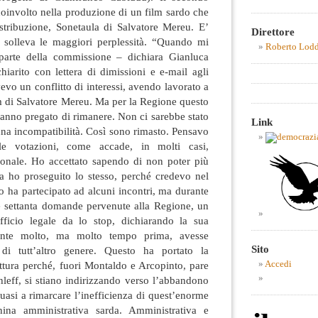
coinvolto nella produzione di un film sardo che
istribuzione, Sonetaula di Salvatore Mereu. E’
Direttore
 solleva le maggiori perplessità. “Quando mi
Roberto Lod
parte della commissione – dichiara Gianluca
iarito con lettera di dimissioni e e-mail agli
evo un conflitto di interessi, avendo lavorato a
ilm di Salvatore Mereu. Ma per la Regione questo
anno pregato di rimanere. Non ci sarebbe stato
Link
na incompatibilità. Così sono rimasto. Pensavo
le votazioni, come accade, in molti casi,
zionale. Ho accettato sapendo di non poter più
a ho proseguito lo stesso, perché credevo nel
o ha partecipato ad alcuni incontri, ma durante
re settanta domande pervenute alla Regione, un
ufficio legale da lo stop, dichiarando la sua
stante molto, ma molto tempo prima, avesse
Sito
i di tutt’altro genere. Questo ha portato la
ttura perché, fuori Montaldo e Arcopinto, pare
Accedi
leff, si stiano indirizzando verso l’abbandono
quasi a rimarcare l’inefficienza di quest’enorme
ina amministrativa sarda. Amministrativa e