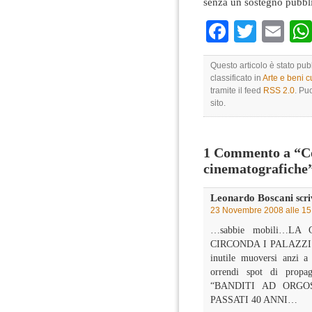
senza un sostegno pubblic
Faceboo
Twitte
Em
Questo articolo è stato p
classificato in
Arte e beni cu
tramite il feed
RSS 2.0
. Pu
sito.
1 Commento a “Com
cinematografiche
Leonardo Boscani
scri
23 Novembre 2008 alle 15
…sabbie mobili…L
CIRCONDA I PALAZZ
inutile muoversi anzi a 
orrendi spot di propag
“BANDITI AD ORG
PASSATI 40 ANNI…