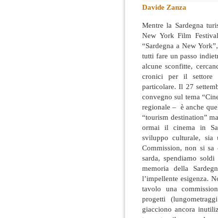
Davide Zanza
Mentre la Sardegna turis
New York Film Festival
“Sardegna a New York”, 
tutti fare un passo indie
alcune sconfitte, cerca
cronici per il settor
particolare. Il 27 sette
convegno sul tema “Cine
regionale – è anche que
“tourism destination” m
ormai il cinema in S
sviluppo culturale, si
Commission, non si sa 
sarda, spendiamo soldi 
memoria della Sardegn
l’impellente esigenza. 
tavolo una commissione
progetti (lungometragg
giacciono ancora inutili