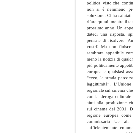
politica, visto che, con
non si è nemmeno pre
soluzione. Ci ha salutati 
rifare quindi mentre il t
prossimo anno. Un appel
dateci una risposta, s
pensate di risolvere. A
vostri! Ma non finisce
sembrare appetibile com
meno la notizia di qualc
più politicamente appetib
europea e qualsiasi asse
“ecco, la strada percorsa
leggittimità”. L’Unione
regionale sul cinema ch
con la deroga culturale
aiuti alla produzione c
sul cinema del 2001. Di
regione europea come 
commissario Ue alla
sufficientemente commer