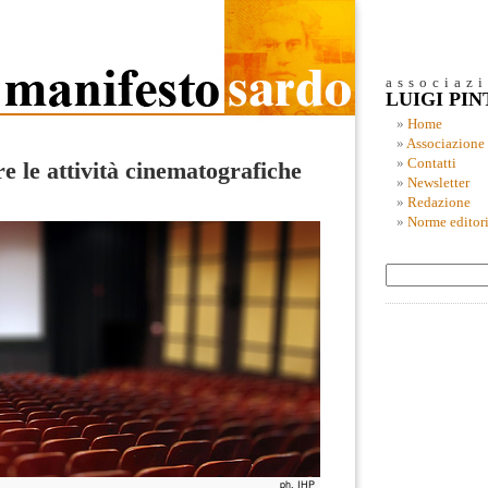
associaz
LUIGI PI
Home
Associazione
Contatti
 le attività cinematografiche
Newsletter
Redazione
Norme editori