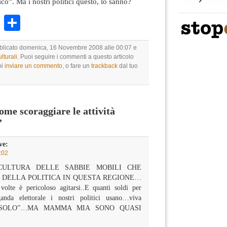
o”. Ma i nostri politici questo, lo sanno?
k
r
ail
WhatsApp
Condividi
ubblicato domenica, 16 Novembre 2008 alle 00:07 e
lturali
. Puoi seguire i commenti a questo articolo
oi
inviare un commento
, o fare un
trackback
dal tuo
e scoraggiare le attività
”
ve:
:02
A CULTURA DELLE SABBIE MOBILI CHE
I DELLA POLITICA IN QUESTA REGIONE…
volte è pericoloso agitarsi..E quanti soldi per
anda elettorale i nostri politici usano…viva
OSOLO”…MA MAMMA MIA SONO QUASI