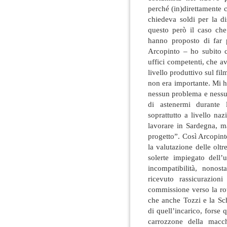
perché (in)direttamente 
chiedeva soldi per la d
questo però il caso che
hanno proposto di far 
Arcopinto – ho subito ch
uffici competenti, che av
livello produttivo sul f
non era importante. Mi h
nessun problema e nessu
di astenermi durante 
soprattutto a livello na
lavorare in Sardegna, m
progetto”. Così Arcopint
la valutazione delle olt
solerte impiegato dell’
incompatibilità, nono
ricevuto rassicurazion
commissione verso la ro
che anche Tozzi e la Sch
di quell’incarico, forse 
carrozzone della macch