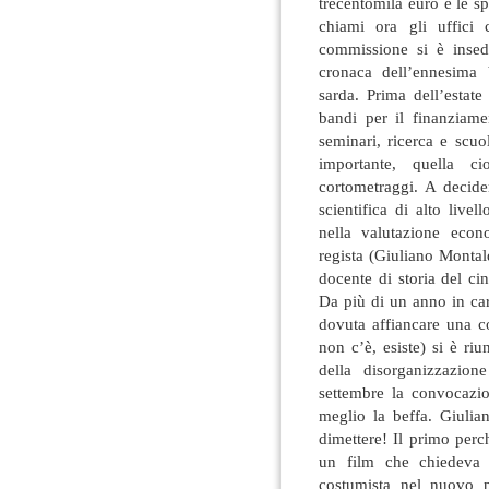
trecentomila euro e le s
chiami ora gli uffici 
commissione si è insed
cronaca dell’ennesima b
sarda. Prima dell’estate
bandi per il finanziamen
seminari, ricerca e scuo
importante, quella c
cortometraggi. A decid
scientifica di alto live
nella valutazione econ
regista (Giuliano Montal
docente di storia del c
Da più di un anno in car
dovuta affiancare una c
non c’è, esiste) si è r
della disorganizzazion
settembre la convocazio
meglio la beffa. Giuli
dimettere! Il primo perc
un film che chiedeva 
costumista nel nuovo p