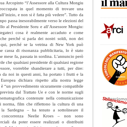
tinua Arcopinto “l’Assessore alla Cultura Mongiu
occupata in quel momento di trovare una
all’inizio, e non si è fatta più vedere”. Tutto da
empo passa inesorabilmente verso le elezioni del
lo al Presidente Soru e all’Assessore Mongiu:
piegateci cosa è realmente accaduto e come
nche perché si parla dei nostri soldi, non dei
 qui, perché se la vetrina di New York può
e cassa di risonanza pubblicitaria, lo è stato
he mese fa, passata in sordina. L’annuncio però
ile che qualsiasi presidente di qualsiasi regione
ssore, vorrebbe sbandierare a tutti, per dire:
 da noi in questi anni, ha portato i frutti e la
 Europea dichiara rispetto alla nostra legge
e è “un provvedimento sicuramente compatibile
 prevista dal Trattato Ue e con le norme sugli
inematografica contenute nella comunicazione
 norma, film che riflettono la cultura di una
la Sardegna – ha tenuto a sottolineare il
 concorrenza Neelie Kroes – non sono
ciali da poter essere realizzati o distribuiti