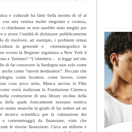
tica e culturale ha fatto bella mostra di sè al
 con una vetrina molto singolare e costosa,
ci chiediamo se non sarebbe stato meglio per
tro e avere l’umiltà di dichiarare pubblicamente
ndo di risolvere, ad esempio, i problemi ormai
e cultura in generale e cinematografico in
mbre scorso la Regione organizza a New York il
ma e Turismo? “L’obiettivo – si legge nel sito
llo di far conoscere la Sardegna non solo come
a anche come “movie destination”. Peccato che
ardegna come location, come lavoro, come
a una cosa poco seria. Manca ancora la Film
come verrà realizzata la Fondazione Cineteca
nella costruzione di una library on-line della
a della quale francamente nessuno sentiva
Non siamo neanche in grado di far sedere ad un
 tecnico scientifica per la valutazione dei
i e cortometraggi) da finanziare, visto che
zzate le risorse finanziarie. Circa un milione e