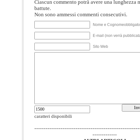
Ciascun commento potrà avere una lunghezza 
battute.
Non sono ammessi commenti consecutivi.
Nome e Cognomeobbligato
E-mail (non verrà pubblicata
Sito Web
caratteri disponibili
--------------------------------------------------------
-------------